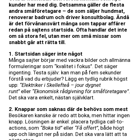
kunder har med dig. Detsamma gäller de flesta
andra småföretagare – de som säljer hundmat,
renoverar badrum och driver konsultbolag. Ändå
är det förvånansvärt många som tappar affärer
redan på sajtens startsida. Ofta handlar det inte
om så stora fel, utan mer om små missar som
snabbt går att rätta till.
1. Startsidan sä
ger
inte n
å
got
Många sajter börjar med vackra bilder och allmänna
formuleringar som “kvalitet i fokus”. Det säger
ingenting. Testa själv: kan man på fem sekunder
förstå vad du erbjuder? Lägg en tydlig rubrik högst
upp:
“
Elektriker i Skellefte
å – jour dygnet
runt”
eller
“
Ekonomisk r
å
dgivning fö
r små
företagare”
.
Det ska vara enkelt, nästan självklart.
2. Knappar som saknas dä
r de beh
övs som mest
Besökaren kanske är redo att boka, men hittar ingen
knapp. Lösningen är enkel: placera tydliga call-to-
actions, som
“
Boka tid”
eller
“
Få
offert
”
, både högt
upp och längst ner på sidan. Det ska vara lätt att ta