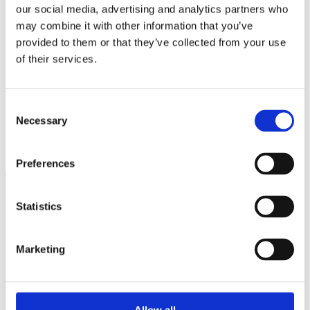
Webbplats
our social media, advertising and analytics partners who
may combine it with other information that you’ve
Spara mitt namn, min e-postadress och webbplats i denna
webbläsare till nästa gång jag skriver en kommentar.
provided to them or that they’ve collected from your use
of their services.
Consent
Necessary
Selection
Fler sysselsatta men fortsatt högre nivå på arbetslösheten
Knep som får kunden att komma tillbaka
Preferences
Statistics
Näringspolitik
Förmåner
Marketing
Försäkringar
Rådgivning