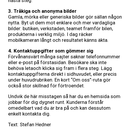
nästa steg.
3. Tråkiga och anonyma bilder
Gamla, mörka eller generiska bilder gör sällan någon
nytta. Byt ut dem mot enklare och mer vardagliga
bilder: butiken, verkstaden, teamet framför bilen,
produkterna i verklig miljö. I dag räcker
mobilkameran långt och resultatet känns äkta.
4. Kontaktuppgifter som gö
mmer sig
Förvånansvärt många sajter saknar telefonnummer
eller e-post på förstasidan. Besökare ska inte
behöva letaoch klicka sig fram i flera steg. Lägg
kontaktuppgifterna direkt i sidhuvudet, eller precis
under huvudrubriken. En kort “Om oss”-ruta gör
också stor skillnad för förtroendet.
Undvik de här misstagen så har du en hemsida som
jobbar för dig dygnet runt. Kunderna förstår
omedelbart vad du är bra på och kan dessutom
enkelt kontakta dig.
Text: Stefan Hedner