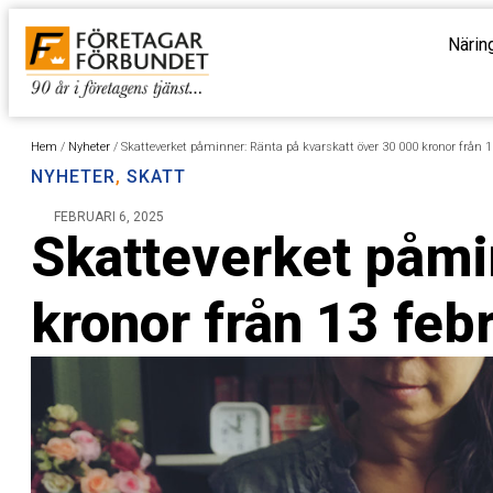
Närin
Hem
/
Nyheter
/
Skatteverket påminner: Ränta på kvarskatt över 30 000 kronor från 1
NYHETER
,
SKATT
FEBRUARI 6, 2025
Skatteverket påmi
kronor från 13 feb