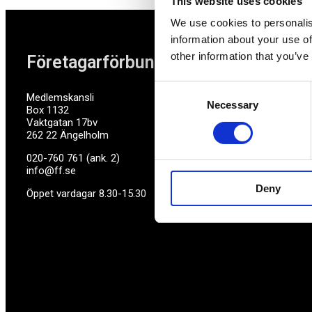
This website uses cookies
We use cookies to personalis
information about your use of
other information that you’ve
Företagarförbundet
Consent
Medlemskansli
Necessary
Selection
Box 1132
Vaktgatan 17bv
262 22 Ängelholm
020-760 761 (ank. 2)
info@ff.se
Deny
Öppet vardagar 8.30-15.30