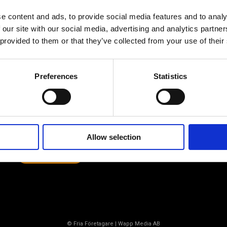
e content and ads, to provide social media features and to analy
 our site with our social media, advertising and analytics partn
 provided to them or that they’ve collected from your use of their
Av småföretagare, för småföretagare
Ett medlemskap späckat med
Preferences
Statistics
småföretagaranpassade medlemstjänster och
förmåner. Din egen inköpsavdelning, rådgivning,
försäkringspaket och mycket mer. Vi fokuserar på
soloföretagare och små företag med företagaren i
fokus. Vi är själva småföretagare och vet hur
verkligheten ser ut.
Allow selection
BLI MEDLEM
© Fria Företagare
|
Wapp Media AB