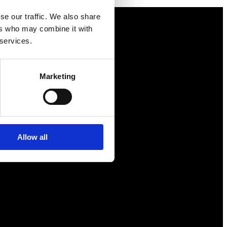
se our traffic. We also share
ers who may combine it with
 services.
Näringspolitik
Förmåner
Marketing
Försäkringar
Rådgivning
Tips
Nyheter
Allow all
Om oss