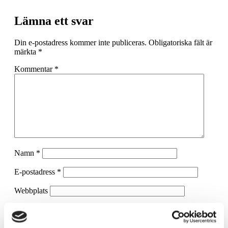
Lämna ett svar
Din e-postadress kommer inte publiceras.
Obligatoriska fält är
märkta
*
Kommentar
*
Namn
*
E-postadress
*
Webbplats
Spara mitt namn, min e-postadress och webbplats i denna
webbläsare till nästa gång jag skriver en kommentar.