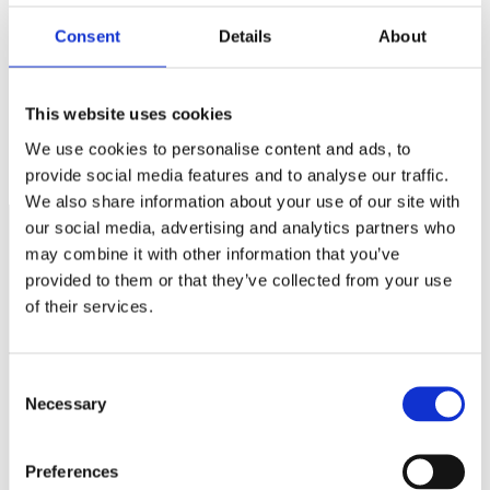
Consent
Details
About
Ha gärna snuskiga lösenord
This website uses cookies
Striden om karensen hårdnar: S vill slopa – regeringen säger
We use cookies to personalise content and ads, to
nej
provide social media features and to analyse our traffic.
We also share information about your use of our site with
our social media, advertising and analytics partners who
may combine it with other information that you’ve
Näringspolitik
provided to them or that they’ve collected from your use
of their services.
Förmåner
Försäkringar
Consent
Rådgivning
Necessary
Selection
Tips
Preferences
Nyheter