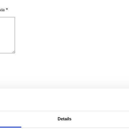
rkta
*
äsare till nästa gång jag skriver en kommentar.
Details