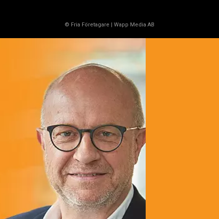
© Fria Företagare
|
Wapp Media AB