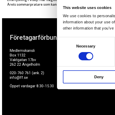
Årets sommarpratare som kan vara lite extra intressanta för före
This website uses cookies
We use cookies to personalis
information about your use of
other information that you’ve
Företagarförbundet
Consent
Necessary
Selection
Medlemskansli
Box 1132
Vaktgatan 17bv
262 22 Ängelholm
020-760 761 (ank. 2)
Deny
info@ff.se
Öppet vardagar 8.30-15.30