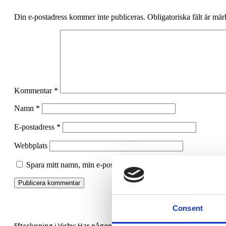
Din e-postadress kommer inte publiceras.
Obligatoriska fält är mä
Kommentar
*
Namn
*
E-postadress
*
Webbplats
Spara mitt namn, min e-postadress och webbplats i denna webbl
Consent
Efterlysning i Visby: Har någon sett en småföretagarminister?