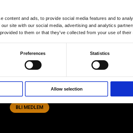
tagare.
e content and ads, to provide social media features and to analy
 our site with our social media, advertising and analytics partn
 provided to them or that they’ve collected from your use of their
Av småföretagare, för småföretagare
Preferences
Statistics
Ett medlemskap späckat med
småföretagaranpassade medlemstjänster och
förmåner. Din egen inköpsavdelning, rådgivning,
försäkringspaket och mycket mer. Vi fokuserar på
soloföretagare och små företag med företagaren i
fokus. Vi är själva småföretagare och vet hur
Allow selection
verkligheten ser ut.
BLI MEDLEM