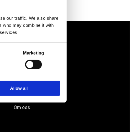
se our traffic. We also share
ers who may combine it with
 services.
Näringspolitik
Marketing
Förmåner
Försäkringar
Rådgivning
Tips
Allow all
Nyheter
Om oss