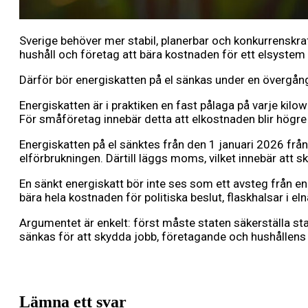
Sverige behöver mer stabil, planerbar och konkurrenskraft
hushåll och företag att bära kostnaden för ett elsystem so
Därför bör energiskatten på el sänkas under en övergån
Energiskatten är i praktiken en fast pålaga på varje kilo
För småföretag innebär detta att elkostnaden blir högre 
Energiskatten på el sänktes från den 1 januari 2026 frå
elförbrukningen. Därtill läggs moms, vilket innebär att s
En sänkt energiskatt bör inte ses som ett avsteg från en
bära hela kostnaden för politiska beslut, flaskhalsar i el
Argumentet är enkelt: först måste staten säkerställa stabi
sänkas för att skydda jobb, företagande och hushållens
Lämna ett svar