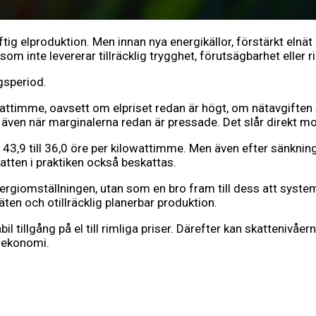
ig elproduktion. Men innan nya energikällor, förstärkt elnät 
m inte levererar tillräcklig trygghet, förutsägbarhet eller ri
gsperiod.
wattimme, oavsett om elpriset redan är högt, om nätavgiften s
även när marginalerna redan är pressade. Det slår direkt mot 
n 43,9 till 36,0 öre per kilowattimme. Men även efter sänkn
katten i praktiken också beskattas.
ergiomställningen, utan som en bro fram till dess att system
näten och otillräcklig planerbar produktion.
l tillgång på el till rimliga priser. Därefter kan skattenivåer
 ekonomi.