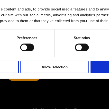
e content and ads, to provide social media features and to analy
 our site with our social media, advertising and analytics partn
 provided to them or that they’ve collected from your use of their
Av småföretagare, för småföretagare
Ett medlemskap späckat med
Preferences
Statistics
småföretagaranpassade medlemstjänster och
förmåner. Din egen inköpsavdelning, rådgivning,
försäkringspaket och mycket mer. Vi fokuserar på
soloföretagare och små företag med företagaren i
fokus. Vi är själva småföretagare och vet hur
verkligheten ser ut.
Allow selection
BLI MEDLEM