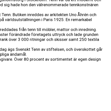
ser. Med sig hade hon den välrenommerade tennkonstnären
Tenn. Butiken inreddes av arkitekten Uno Åhrén och
 världsutställningen i Paris 1925. En remarkabel
ddades från tenn till möbler, mattor och inredning.
ster förändrade företagets uttryck och lade grunden
ank över 3 000 ritningar och skisser samt 250 textila
i dag ägs Svenskt Tenn av stiftelsen, och överskottet går
apliga ändamål.
rmgivare. Över 80 procent av sortimentet är egen design