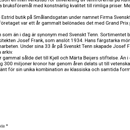
 vackra bruksföremål med konstnärlig kvalitet till rimliga pri
 Estrid butik på Smålandsgatan under namnet Firma Svenskt 
retaget var ett år gammalt belönades det med Grand Prix på
n som än i dag är synonym med Svenskt Tenn. Sortimentet bre
kitekten Josef Frank, som anslöt 1934. Hans färgstarka mön
amarbeten. Under sina 33 år på Svenskt Tenn skapade Josef Fr
 arkiv.
r gammal sålde det till Kjell och Märta Beijers stiftelse. Än 
g 300 miljoner kronor har genom åren delats ut till vetensk
 känt för sin unika kombination av klassiska och samtida fo
rkta
*