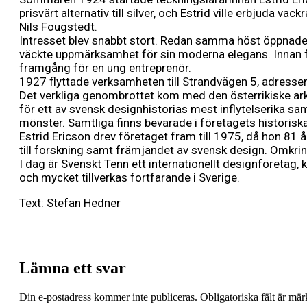
prisvärt alternativ till silver, och Estrid ville erbjuda
Nils Fougstedt.
Intresset blev snabbt stort. Redan samma höst öppnade
väckte uppmärksamhet för sin moderna elegans. Innan fö
framgång för en ung entreprenör.
1927 flyttade verksamheten till Strandvägen 5, adresse
Det verkliga genombrottet kom med den österrikiske ar
för ett av svensk designhistorias mest inflytelserika s
mönster. Samtliga finns bevarade i företagets historiska
Estrid Ericson drev företaget fram till 1975, då hon 81 å
till forskning samt främjandet av svensk design. Omkrin
I dag är Svenskt Tenn ett internationellt designföretag,
och mycket tillverkas fortfarande i Sverige.
Text: Stefan Hedner
Lämna ett svar
Din e-postadress kommer inte publiceras.
Obligatoriska fält är mä