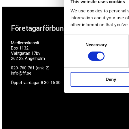
This website uses cookies
We use cookies to personalis
information about your use of
other information that you’ve
Företagarförbundet
Consent
Medlemskansli
Necessary
Selection
Box 1132
Vaktgatan 17bv
262 22 Ängelholm
020-760 761 (ank. 2)
info@ff.se
Deny
Öppet vardagar 8.30-15.30