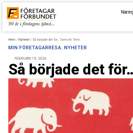
Närin
Hem
/
Nyheter
/
Så började det för… Svenskt Tenn
MIN FÖRETAGARRESA
,
NYHETER
FEBRUARI 19, 2026
Så började det fö