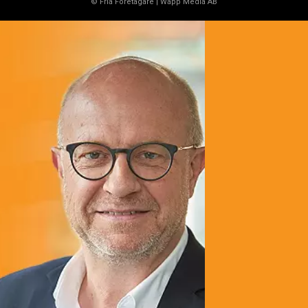
© Fria Företagare
|
Wapp Media AB