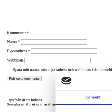
Kommentar
*
Namn
*
E-postadress
*
Webbplats
Spara mitt namn, min e-postadress och webbplats i denna webbl
Consent
Tips från årets bokrea
Svenska småföretag drar ifrån i AI – men kampen om rätt kompet