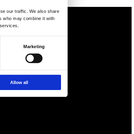
se our traffic. We also share
ers who may combine it with
 services.
Näringspolitik
Förmåner
Marketing
Försäkringar
Rådgivning
Tips
Allow all
Nyheter
Om oss