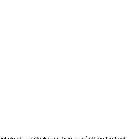
ungsholmstorg i Stockholm. Tenn var då ett modernt och