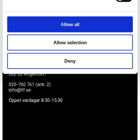
småföretagare och vet hur verkligheten ser ut.
BLI MEDLEM
Allow all
Företagarförbundet
Allow selection
Medlemskansli
Deny
Box 1132
Vaktgatan 17bv
262 22 Ängelholm
020-760 761 (ank. 2)
info@ff.se
Öppet vardagar 8.30-15.30