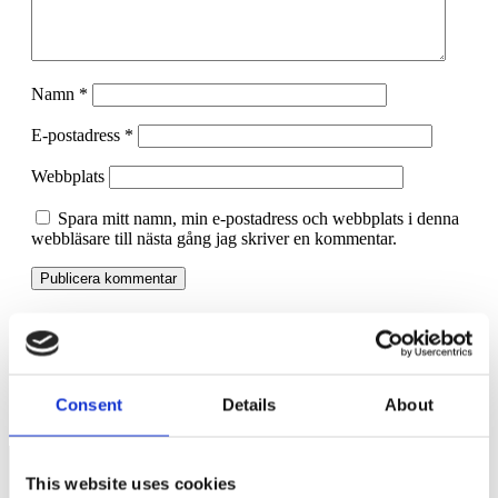
Namn
*
E-postadress
*
Webbplats
Spara mitt namn, min e-postadress och webbplats i denna
webbläsare till nästa gång jag skriver en kommentar.
Kakorna blir kvar i Googles webbläsare Chrome
Fem frågor till upphandlingsjuristen
Consent
Details
About
This website uses cookies