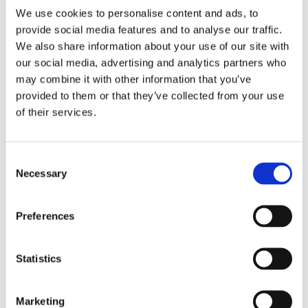
We use cookies to personalise content and ads, to
Näringspolitik
provide social media features and to analyse our traffic.
Förmåner
We also share information about your use of our site with
our social media, advertising and analytics partners who
Försäkringar
may combine it with other information that you’ve
Rådgivning
provided to them or that they’ve collected from your use
of their services.
Tips
Nyheter
Consent
Om oss
Necessary
Selection
Av småföretagare, för småföretagare
Preferences
Ett medlemskap späckat med småföretagaranpassade
Statistics
medlemstjänster och förmåner. Din egen
inköpsavdelning, rådgivning, försäkringspaket och
mycket mer. Vi fokuserar på soloföretagare och små
företag med företagaren i fokus. Vi är själva
Marketing