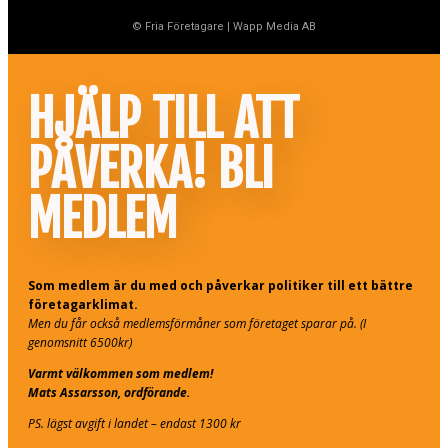
© Fria Företagare
|
Wapp Media AB
HJÄLP TILL ATT
PÅVERKA! BLI
MEDLEM
Som medlem är du med och påverkar politiker till ett bättre
företagarklimat.
Men du får också medlemsförmåner som företaget sparar på. (I
genomsnitt 6500kr)
Varmt välkommen som medlem!
Mats Assarsson, ordförande.
PS. lägst avgift i landet – endast 1300 kr