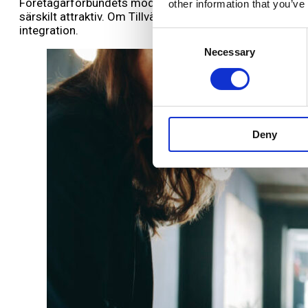
Företagarförbundets modell erbjuder ett konkret sätt a
other information that you’ve
särskilt attraktiv. Om Tillväxtjobb kan skalas upp och in
integration.
Consent
Necessary
Selection
Deny