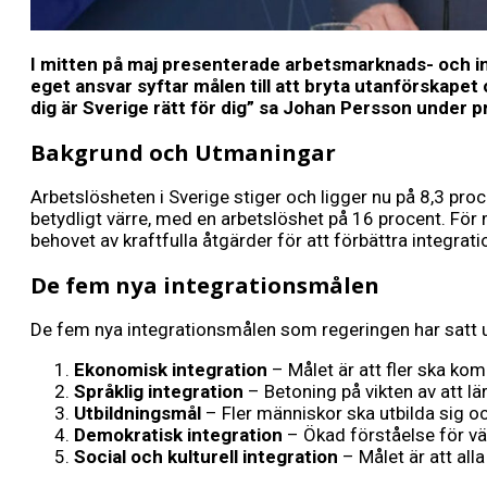
I mitten på maj presenterade arbetsmarknads- och in
eget ansvar syftar målen till att bryta utanförskapet
dig är Sverige rätt för dig” sa Johan Persson under p
Bakgrund och Utmaningar
Arbetslösheten i Sverige stiger och ligger nu på 8,3 proce
betydligt värre, med en arbetslöshet på 16 procent. För
behovet av kraftfulla åtgärder för att förbättra integrati
De fem nya integrationsmålen
De fem nya integrationsmålen som regeringen har satt u
Ekonomisk integration
– Målet är att fler ska kom
Språklig integration
– Betoning på vikten av att lä
Utbildningsmål
– Fler människor ska utbilda sig 
Demokratisk integration
– Ökad förståelse för vä
Social och kulturell integration
– Målet är att alla