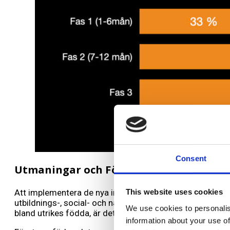
Consent
Utmaningar och Förväntningar
Att implementera de nya integrationsmålen och stödja m
This website uses cookies
utbildnings-, social- och näringsdepartementen måste ar
We use cookies to personalis
bland utrikes födda, är det avgörande att nya strategier
information about your use of