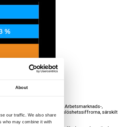
About
ser från flera olika sektorer. Arbetsmarknads-,
e på de nuvarande höga arbetslöshetssiffrorna, särskilt
se our traffic. We also share
ers who may combine it with