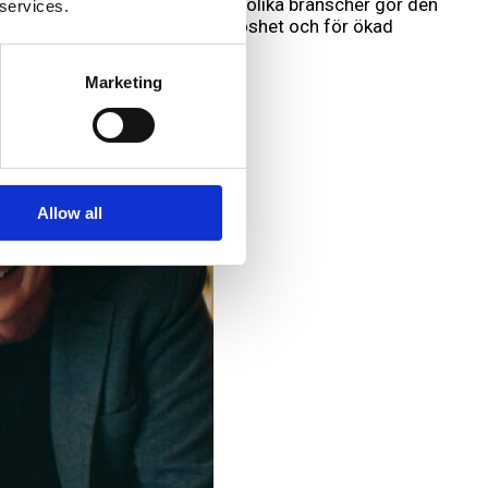
h dess breda tillämpning över olika branscher gör den
 services.
de framsteg i kampen mot arbetslöshet och för ökad
Marketing
Allow all