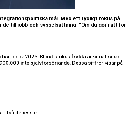
egrationspolitiska mål. Med ett tydligt fokus på
de till jobb och sysselsättning. ”Om du gör rätt för
 i början av 2025. Bland utrikes födda är situationen
00.000 inte självförsörjande. Dessa siffror visar på
t i två decennier.
.