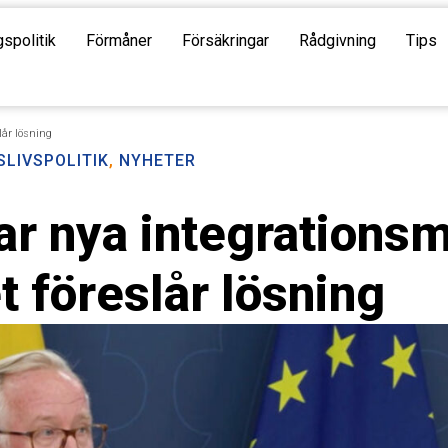
gspolitik
Förmåner
Försäkringar
Rådgivning
Tips
lår lösning
SLIVSPOLITIK
,
NYHETER
ar nya integrationsm
 föreslår lösning