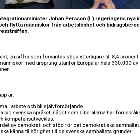
tegrationsminister Johan Persson (L) regeringens nya int
 och flytta människor från arbetslöshet och bidragsberoen
ressträffen.
nt, en siffra som förväntas stiga ytterligare till 8,4 procent
 människor med ursprung utanför Europa är hela 330.000 av 9
onen.
pp är:
ma i arbete och bli självförsörjande.
ra sig svenska språket, något som Liberalerna har förespråka
och kompetensutvecklas.
rdet av demokrati och stöd för det demokratiska samhället
 ska känna tillhörighet till de svenska samhällets grunder.