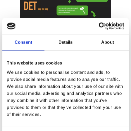
Consent
Details
About
This website uses cookies
Lämna ett svar
We use cookies to personalise content and ads, to
provide social media features and to analyse our traffic.
Din e-postadress kommer inte publiceras.
Obligatoriska fält är
We also share information about your use of our site with
märkta
*
our social media, advertising and analytics partners who
Kommentar
*
may combine it with other information that you’ve
provided to them or that they’ve collected from your use
of their services.