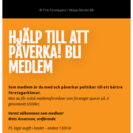
© Fria Företagare
|
Wapp Media AB
HJÄLP TILL ATT
PÅVERKA! BLI
MEDLEM
Som medlem är du med och påverkar politiker till ett bättre
företagarklimat.
Men du får också medlemsförmåner som företaget sparar på. (I
genomsnitt 6500kr)
Varmt välkommen som medlem!
Mats Assarsson, ordförande.
PS. lägst avgift i landet – endast 1300 kr