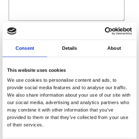
Namn
*
E-postadress
*
Consent
Details
About
Webbplats
Spara mitt namn, min e-postadress och webbplats i denna
This website uses cookies
webbläsare till nästa gång jag skriver en kommentar.
We use cookies to personalise content and ads, to
provide social media features and to analyse our traffic.
We also share information about your use of our site with
our social media, advertising and analytics partners who
Flera fördelar med det offentliga som kund
may combine it with other information that you’ve
Missnöjd med upphandlingen? Då kan du få den prövad i
provided to them or that they’ve collected from your use
domstol.
of their services.