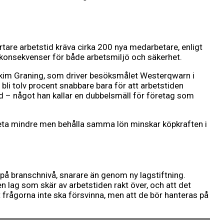
rtare arbetstid kräva cirka 200 nya medarbetare, enligt
d konsekvenser för både arbetsmiljö och säkerhet.
oakim Graning, som driver besöksmålet Westerqwarn i
li tolv procent snabbare bara för att arbetstiden
id – något han kallar en dubbelsmäll för företag som
rbeta mindre men behålla samma lön minskar köpkraften i
 på branschnivå, snarare än genom ny lagstiftning.
 lag som skär av arbetstiden rakt över, och att det
 frågorna inte ska försvinna, men att de bör hanteras på