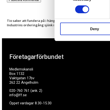
Tio saker att fundera på i hängmattan
Industrins orderingång sjönk i maj – vad betyder det för mindre 
Deny
Företagarförbundet
Medlemskansli
Box 1132
Vaktgatan 17bv
262 22 Ängelholm
020-760 761 (ank. 2)
info@ff.se
Öppet vardagar 8.30-15.30