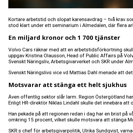
Kortare arbetstid och slopat karensavdrag – två krav so
stod klart under ett seminarium i Almedalen, där flera a
En miljard kronor och 1 700 tjänster
Volvo Cars räknar med att en arbetstidsförkortning skul
uppgav Kristina Olausson, Head of Public Affairs på Vol
Svenskt Näringsliv, Arbetsgivarverket och SKR under Al
Svenskt Näringslivs vice vd Mattias Dahl menade att det ä
Motsvarar att stänga ett helt sjukhus
Även offentlig sektor slår larm. Region Östergötland ha
Enligt HR-direktör Niklas Lindahl skulle det innebära a
Han pekade på att regionen redan i dag har en brist på v
omkring 15 procent, vilket skulle motsvara att stänga Mo
SKR:s chef för arbetsgivarpolitik, Ulrika Sundqvist, var