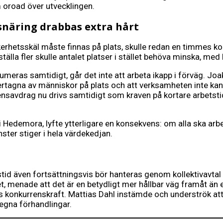
 oroad över utvecklingen.
snäring drabbas extra hårt
äkerhetsskäl måste finnas på plats, skulle redan en timmes ko
älla fler skulle antalet platser i stället behöva minska, me
meras samtidigt, går det inte att arbeta ikapp i förväg. J
rtagna av människor på plats och att verksamheten inte kan b
arensavdrag nu drivs samtidigt som kraven på kortare arbetst
 i Hedemora, lyfte ytterligare en konsekvens: om alla ska a
ster stiger i hela värdekedjan.
tid även fortsättningsvis bör hanteras genom kollektivavtal
 menade att det är en betydligt mer hållbar väg framåt än en
es konkurrenskraft. Mattias Dahl instämde och underströk att
egna förhandlingar.