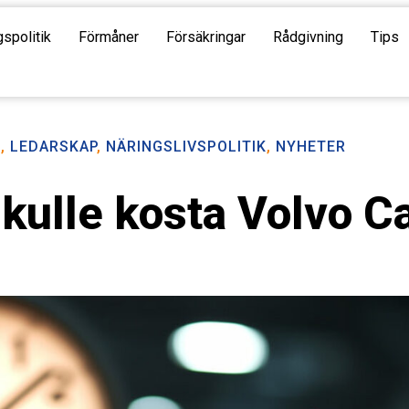
gspolitik
Förmåner
Försäkringar
Rådgivning
Tips
R
,
LEDARSKAP
,
NÄRINGSLIVSPOLITIK
,
NYHETER
skulle kosta Volvo C