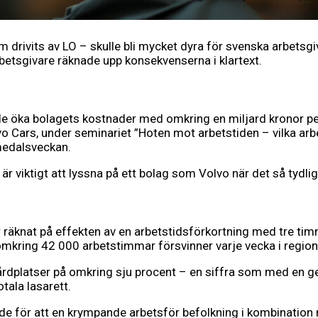
m drivits av LO – skulle bli mycket dyra för svenska arbets
rbetsgivare räknade upp konsekvenserna i klartext.
le öka bolagets kostnader med omkring en miljard kronor pe
vo Cars, under seminariet ”Hoten mot arbetstiden – vilka arb
medalsveckan.
r viktigt att lyssna på ett bolag som Volvo när det så tydlig
r räknat på effekten av en arbetstidsförkortning med tre tim
tt omkring 42 000 arbetstimmar försvinner varje vecka i reg
årdplatser på omkring sju procent – en siffra som med en gene
tala lasarett.
nade för att en krympande arbetsför befolkning i kombination