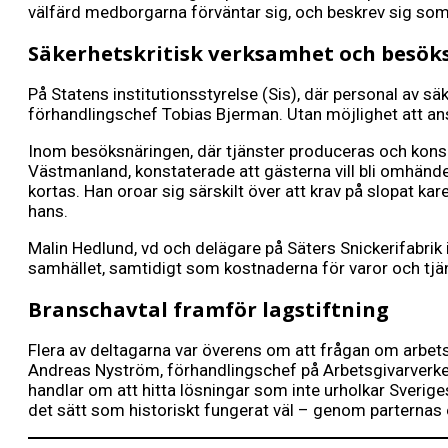
välfärd medborgarna förväntar sig, och beskrev sig som
Säkerhetskritisk verksamhet och besök
På Statens institutionsstyrelse (Sis), där personal av s
förhandlingschef Tobias Bjerman. Utan möjlighet att anst
Inom besöksnäringen, där tjänster produceras och konsu
Västmanland, konstaterade att gästerna vill bli omhände
kortas. Han oroar sig särskilt över att krav på slopat k
hans.
Malin Hedlund, vd och delägare på Säters Snickerifabrik
samhället, samtidigt som kostnaderna för varor och tjän
Branschavtal framför lagstiftning
Flera av deltagarna var överens om att frågan om arbets
Andreas Nyström, förhandlingschef på Arbetsgivarverket,
handlar om att hitta lösningar som inte urholkar Sverig
det sätt som historiskt fungerat väl – genom parternas 