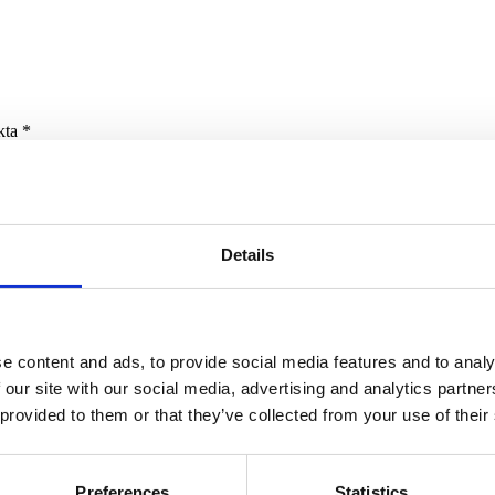
rkta
*
Details
e content and ads, to provide social media features and to analy
 our site with our social media, advertising and analytics partn
 provided to them or that they’ve collected from your use of their
äsare till nästa gång jag skriver en kommentar.
Preferences
Statistics