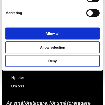
Företagarförbundet leder småföretagen mot en hållbar
framtid
Marketing
Allow all
Näringspolitik
Förmåner
Allow selection
Försäkringar
Rådgivning
Deny
Tips
Nyheter
Om oss
Av småföretagare, för småföretagare