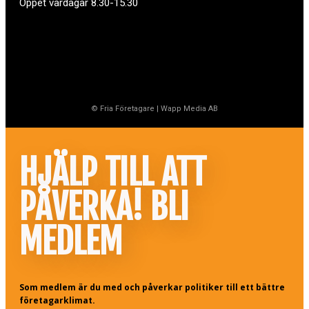
Öppet vardagar 8.30-15.30
© Fria Företagare
|
Wapp Media AB
HJÄLP TILL ATT
PÅVERKA! BLI
MEDLEM
Som medlem är du med och påverkar politiker till ett bättre
företagarklimat.