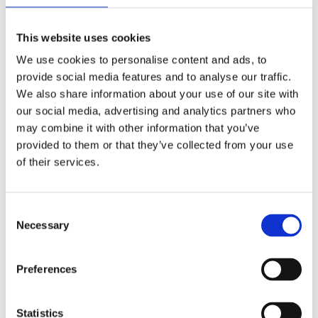
Kommentar
*
This website uses cookies
We use cookies to personalise content and ads, to
provide social media features and to analyse our traffic.
We also share information about your use of our site with
our social media, advertising and analytics partners who
may combine it with other information that you’ve
Namn
*
provided to them or that they’ve collected from your use
of their services.
E-postadress
*
Webbplats
Consent
Spara mitt namn, min e-postadress och webbplats i denna
Necessary
Selection
webbläsare till nästa gång jag skriver en kommentar.
Preferences
Statistics
Arbetslösheten steg under kvartal tre