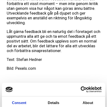
förbättra ett visst moment – men inte genom kritik
utan genom visa hur något kan göras ännu bättre.
Utvecklande feedback går på djupet och ger
exempelvis en anställd en riktning för långsiktig
utveckling.
Låt gärna feedback bli en naturlig del i företaget och
uppmuntra alla att ge och ta emot feedback på ett
positivt sätt. Om feedback upplevs som en normal
del av arbetet, blir det lättare för alla att utvecklas
och förbättra sinaprestationer.
Text: Stefan Hedner
Bild: Pexels.com
Lämna ett svar
Din e-postadress kommer inte publiceras.
Obligatoriska fält är
Consent
Details
About
märkta
*