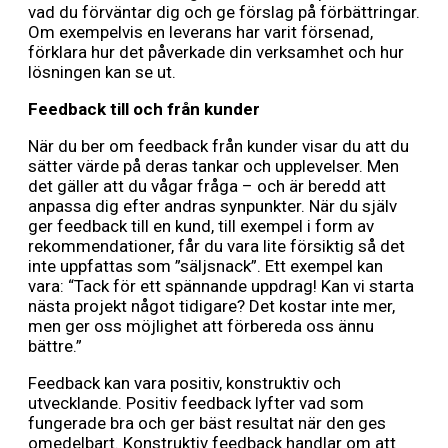
vad du förväntar dig och ge förslag på förbättringar.
Om exempelvis en leverans har varit försenad,
förklara hur det påverkade din verksamhet och hur
lösningen kan se ut.
Feedback till och från kunder
När du ber om feedback från kunder visar du att du
sätter värde på deras tankar och upplevelser. Men
det gäller att du vågar fråga – och är beredd att
anpassa dig efter andras synpunkter. När du själv
ger feedback till en kund, till exempel i form av
rekommendationer, får du vara lite försiktig så det
inte uppfattas som ”säljsnack”. Ett exempel kan
vara: “Tack för ett spännande uppdrag! Kan vi starta
nästa projekt något tidigare? Det kostar inte mer,
men ger oss möjlighet att förbereda oss ännu
bättre.”
Feedback kan vara positiv, konstruktiv och
utvecklande. Positiv feedback lyfter vad som
fungerade bra och ger bäst resultat när den ges
omedelbart. Konstruktiv feedback handlar om att