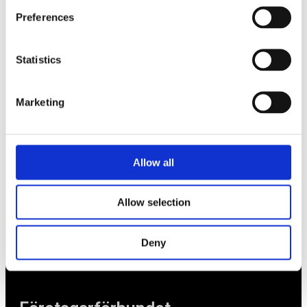
Preferences
Tips
Nyheter
Statistics
Om oss
Marketing
Av småföretagare, för småföretagare
Ett medlemskap späckat med småföretagaranpassade
Allow all
medlemstjänster och förmåner. Din egen
inköpsavdelning, rådgivning, försäkringspaket och
mycket mer. Vi fokuserar på soloföretagare och små
Allow selection
företag med företagaren i fokus. Vi är själva
småföretagare och vet hur verkligheten ser ut.
Deny
BLI MEDLEM