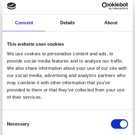
Webbplats
Spara mitt namn, min e-postadress och webbplats i denna
webbläsare till nästa gång jag skriver en kommentar.
Consent
Details
About
This website uses cookies
We use cookies to personalise content and ads, to
Rejält mer i plånboken om du som företagare jobbar några
provide social media features and to analyse our traffic.
år till efter 66
Försäkringsvärde på lager
We also share information about your use of our site with
our social media, advertising and analytics partners who
may combine it with other information that you’ve
provided to them or that they’ve collected from your use
of their services.
Näringspolitik
Förmåner
Consent
Försäkringar
Necessary
Selection
Rådgivning