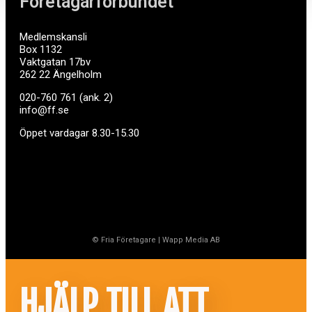
Företagarförbundet
Medlemskansli
Box 1132
Vaktgatan 17bv
262 22 Ängelholm
020-760 761 (ank. 2)
info@ff.se
Öppet vardagar 8.30-15.30
© Fria Företagare
|
Wapp Media AB
HJÄLP TILL ATT