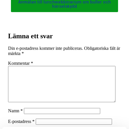
Anmälan till lunchwebbinarium om buller och
hörselskydd
Lämna ett svar
Din e-postadress kommer inte publiceras.
Obligatoriska fält är
märkta
*
Kommentar
*
Namn
*
E-postadress
*