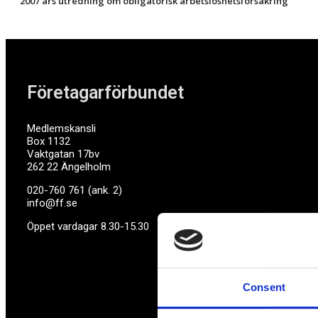
2007 års utredning om obligatorisk arbetslöshetsförsäkring
Företagarförbundet
Medlemskansli
Box 1132
Vaktgatan 17bv
262 22 Ängelholm
020-760 761 (ank. 2)
info@ff.se
Öppet vardagar 8.30-15.30
Consent