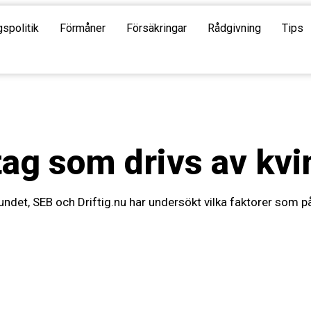
gspolitik
Förmåner
Försäkringar
Rådgivning
Tips
etag som drivs av kv
ndet, SEB och Driftig.nu har undersökt vilka faktorer som p