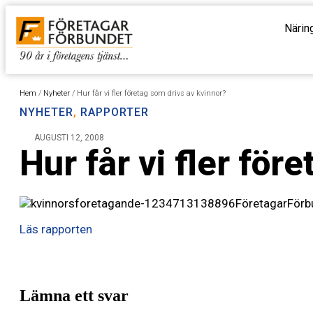
Närin
Hem
/
Nyheter
/
Hur får vi fler företag som drivs av kvinnor?
NYHETER
,
RAPPORTER
AUGUSTI 12, 2008
Hur får vi fler för
FöretagarFörbu
Läs rapporten
Lämna ett svar