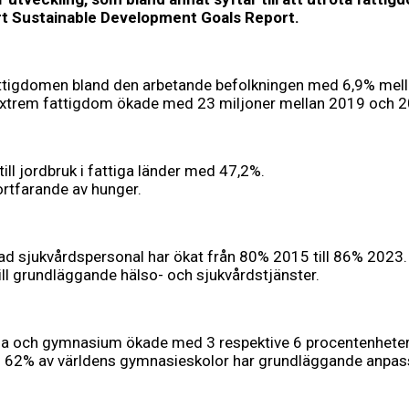
t
Sustainable Development Goals Report.
attigdomen bland den arbetande befolkningen med 6,9% mel
 extrem fattigdom ökade med 23 miljoner mellan 2019 och 
ll jordbruk i fattiga länder med 47,2%.
ortfarande av hunger.
ad sjukvårdspersonal har ökat från 80% 2015 till 86% 2023.
ill grundläggande hälso- och sjukvårdstjänster.
ola och gymnasium ökade med 3 respektive 6 procentenhete
 62% av världens gymnasieskolor har grundläggande anpass