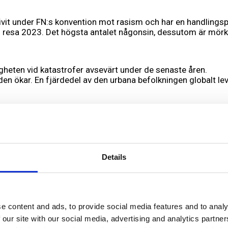
ivit under FN:s konvention mot rasism och har en handlingsp
n resa 2023. Det högsta antalet någonsin, dessutom är mörke
heten vid katastrofer avsevärt under de senaste åren.
 ökar. En fjärdedel av den urbana befolkningen globalt le
utvärdera turismens påverkan på miljö och klimat, vilket ger
iljarder ton – ungefär en tredjedel av all mat som producera
Details
nådde 115,9 miljarder dollar 2022. 60% går till åtgärder m
. Subventioner för fossila bränslen nådde en rekordhög ni
e content and ads, to provide social media features and to analy
at mer än 10 gånger från 2000 till 2024.
 our site with our social media, advertising and analytics partn
 haven. Siffran beräknas bli dubbelt eller tredubbelt så stor 