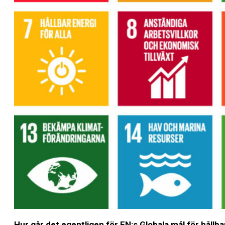
Hur går det egentligen för FN:s Globala mål för hållba