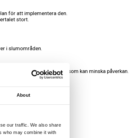
lan för att implementera den.
rtalet stort.
ver i slumområden.
 möjlighet att utveckla insatser som kan minska påverkan.
des.
About
ot klimatförändringar.
vå 2022.
se our traffic. We also share
ers who may combine it with
till 2040.