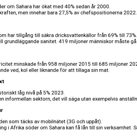
söder om Sahara har ökat med 40% sedan år 2000.
skraften, men innehar bara 27,5% av chefspositionerna 202
ar tillgång till säkra dricksvattenkällor från 69% till 73%
till grundläggande sanitet. 419 miljoner människor måste gå
tricitet minskade från 958 miljoner 2015 till 685 miljoner 20
 ved, kol eller liknande för att tillaga sin mat.
xt
toriskt låg nivå på 5% 2023.
n informellan sektorn, det vill säga utan exempelvis anställ
ur
den som täcks av mobilnätet (3G och uppåt).
ng i Afrika söder om Sahara kan få lån till sin verksamhet.