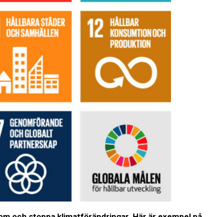
igdom och stoppa klimatförändringar.
Här ä
r exempel på