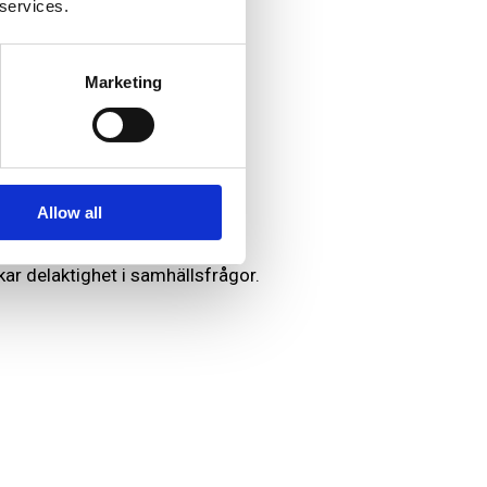
 services.
ökad finansiering.
Marketing
hotade.
Allow all
kar delaktighet i samhällsfrågor.