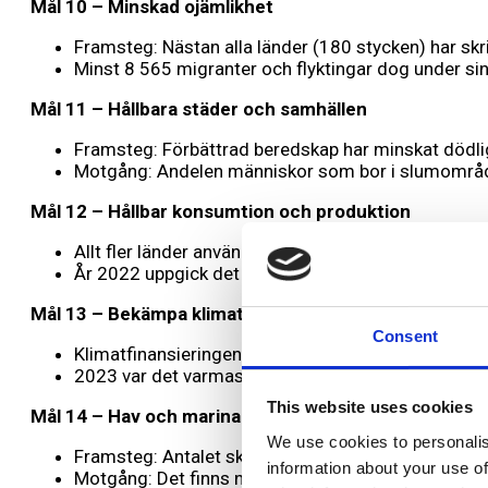
Mål 10 – Minskad ojämlikhet
Framsteg: Nästan alla länder (180 stycken) har skr
Minst 8 565 migranter och flyktingar dog under si
Mål 11 – Hållbara städer och samhällen
Framsteg: Förbättrad beredskap har minskat dödlig
Motgång: Andelen människor som bor i slumområden
Mål 12 – Hållbar konsumtion och produktion
Allt fler länder använder system för att mäta och 
År 2022 uppgick det globala matsvinnet till 1,05 m
Mål 13 – Bekämpa klimatförändringarna
Consent
Klimatfinansieringen ökade med 30% från 2021 och 
2023 var det varmaste året som någonsin uppmätts
This website uses cookies
Mål 14 – Hav och marina resurser
We use cookies to personalis
Framsteg: Antalet skyddade marina områden har ök
information about your use of
Motgång: Det finns nu mer än 17 miljoner ton plast i