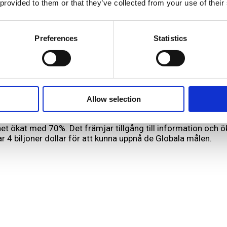
 provided to them or that they’ve collected from your use of their
 biologisk mångfald ökar, vilket bland annat märks genom 
Preferences
Statistics
00 arter som granskas i senaste FN-rapporten är utrotnings
 med 5% mellan 2015 och 2022.
likter ökade med 72% under 2023.
Allow selection
rnet ökat med 70%. Det främjar tillgång till information och ö
4 biljoner dollar för att kunna uppnå de Globala målen.