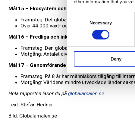
other information that you’ve
Mål 15 – Ekosystem och biologisk mångfald
Consent
Framsteg: Det globala engagemanget för att skydda
Necessary
Selection
Över 44 000 växt- och djurarter (28%) av de 160 0
Mål 16 – Fredliga och inkluderande samhällen
Framsteg: Den globala mordfrekvensen minskade
Motgång: Antalet civila dödsoffer i väpnade konf
Deny
Mål 17 – Genomförande och globalt partnerskap
Framsteg: På 8 år har människors tillgång till inte
Motgång: Världens mindre utvecklade länder saknar 
Hela rapporten läser du på
globalamalen.se
Text: Stefan Hedner
Bild: Globalamalen.se