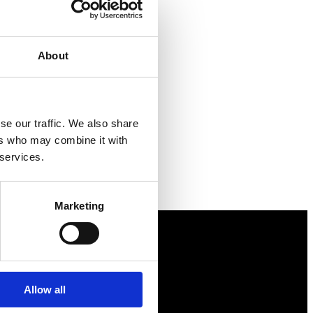
About
se our traffic. We also share
ers who may combine it with
 services.
Marketing
Näringspolitik
Förmåner
Allow all