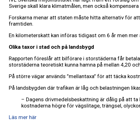
Sverige skall klara klimatmålen, men också kompensera för
Forskarna menar att staten måste hitta alternativ för at
framtiden.
En kilometerskatt kan införas tidigast om 6 år men mer san
Olika taxor i stad och på landsbygd
Rapporten föreslår att bilförare i storstäderna får betala 
storstäderna teoretiskt kunna hamna på mellan 4,20 och 
På större vägar används ”mellantaxa” för att täcka kost
På landsbygden där trafiken är låg och belastningen likaså
– Dagens drivmedelsbeskattning är dålig på att ta 
kostnaderna högre för vägslitage, trängsel, olycko
Läs mer här