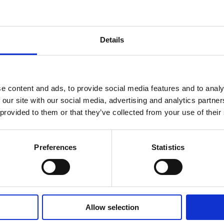
Details
äsare till nästa gång jag skriver en kommentar.
e content and ads, to provide social media features and to analy
 our site with our social media, advertising and analytics partn
 provided to them or that they’ve collected from your use of their
Preferences
Statistics
Av småföretagare, för småföretagare
Allow selection
Ett medlemskap späckat med
småföretagaranpassade medlemstjänster och