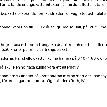
 fallande energiskatterintäkter när fordonsflottan ställer om
t beskatta bilkörandet om kostnader för vägnätet och relatera
nolikt är upp till 10-12 år enligt Cecilia Hult, på IVL till 
högre taxa eftersom trängseln är större och det finns fler alte
5,50 kronor per mil plus trängselskatt.
naderna. Här skulle skatten kunna hamna på 0,40–1,60 kronor
 skulle en nolltaxa kunna vara ett alternativ.
hand om skillnader på kostnaderna mellan stad och landsbygd
r, föroreningar med mera, säger Anders Roth, IVL