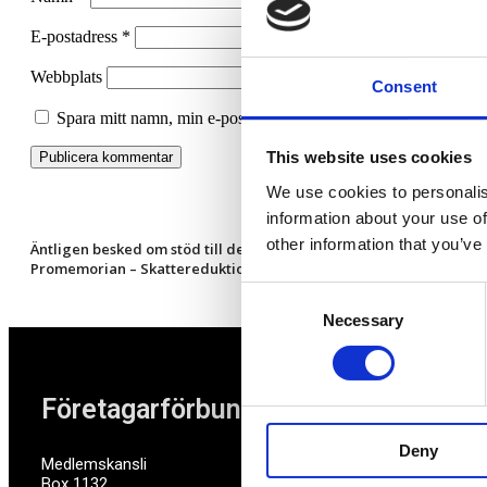
E-postadress
*
Webbplats
Consent
Spara mitt namn, min e-postadress och webbplats i denna webbl
This website uses cookies
We use cookies to personalis
information about your use of
other information that you’ve
Äntligen besked om stöd till de minsta
Promemorian – Skattereduktion för förvärvsinkomster
Consent
Necessary
Selection
Företagarförbundet
Deny
Medlemskansli
Box 1132