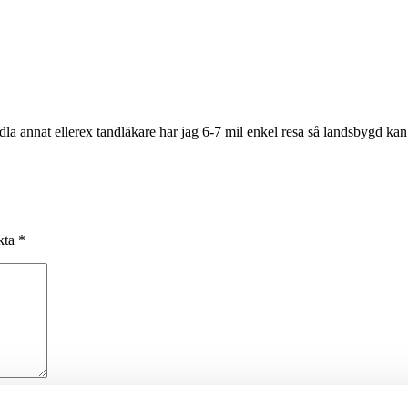
ndla annat ellerex tandläkare har jag 6-7 mil enkel resa så landsbygd ka
rkta
*