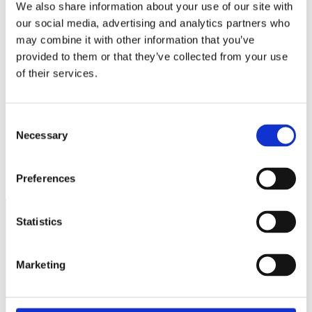
E-postadress
*
We also share information about your use of our site with
our social media, advertising and analytics partners who
Webbplats
may combine it with other information that you’ve
provided to them or that they’ve collected from your use
Spara mitt namn, min e-postadress och webbplats i denna
webbläsare till nästa gång jag skriver en kommentar.
of their services.
Consent
Necessary
Selection
7 tips för hållbart företagande
Återigen nej till förbättrade regler för gig-företagare
Preferences
Statistics
Näringspolitik
Marketing
Förmåner
Försäkringar