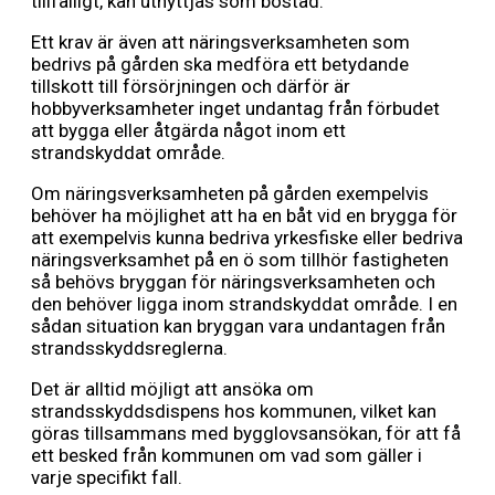
tillfälligt, kan utnyttjas som bostad.
Ett krav är även att näringsverksamheten som
bedrivs på gården ska medföra ett betydande
tillskott till försörjningen och därför är
hobbyverksamheter inget undantag från förbudet
att bygga eller åtgärda något inom ett
strandskyddat område.
Om näringsverksamheten på gården exempelvis
behöver ha möjlighet att ha en båt vid en brygga för
att exempelvis kunna bedriva yrkesfiske eller bedriva
näringsverksamhet på en ö som tillhör fastigheten
så behövs bryggan för näringsverksamheten och
den behöver ligga inom strandskyddat område. I en
sådan situation kan bryggan vara undantagen från
strandsskyddsreglerna.
Det är alltid möjligt att ansöka om
strandsskyddsdispens hos kommunen, vilket kan
göras tillsammans med bygglovsansökan, för att få
ett besked från kommunen om vad som gäller i
varje specifikt fall.