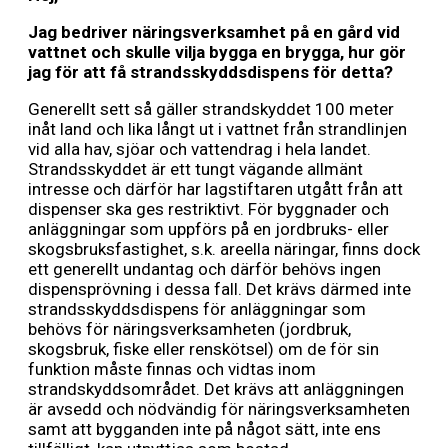
Jag bedriver näringsverksamhet på en gård vid
vattnet och skulle vilja bygga en brygga, hur gör
jag för att få strandsskyddsdispens för detta?
Generellt sett så gäller strandskyddet 100 meter
inåt land och lika långt ut i vattnet från strandlinjen
vid alla hav, sjöar och vattendrag i hela landet.
Strandsskyddet är ett tungt vägande allmänt
intresse och därför har lagstiftaren utgått från att
dispenser ska ges restriktivt. För byggnader och
anläggningar som uppförs på en jordbruks- eller
skogsbruksfastighet, s.k. areella näringar, finns dock
ett generellt undantag och därför behövs ingen
dispensprövning i dessa fall. Det krävs därmed inte
strandsskyddsdispens för anläggningar som
behövs för näringsverksamheten (jordbruk,
skogsbruk, fiske eller renskötsel) om de för sin
funktion måste finnas och vidtas inom
strandskyddsområdet. Det krävs att anläggningen
är avsedd och nödvändig för näringsverksamheten
samt att bygganden inte på något sätt, inte ens