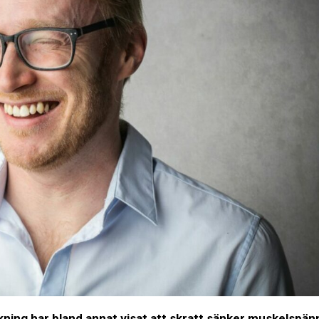
kning har bland annat visat att skratt sänker muskelspänn