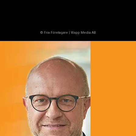
© Fria Företagare
|
Wapp Media AB