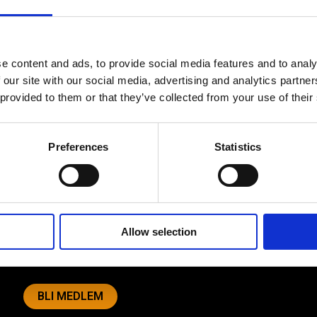
e content and ads, to provide social media features and to analy
 our site with our social media, advertising and analytics partn
 provided to them or that they’ve collected from your use of their
Av småföretagare, för småföretagare
Preferences
Statistics
Ett medlemskap späckat med
småföretagaranpassade medlemstjänster och
förmåner. Din egen inköpsavdelning, rådgivning,
försäkringspaket och mycket mer. Vi fokuserar på
soloföretagare och små företag med företagaren i
Allow selection
fokus. Vi är själva småföretagare och vet hur
verkligheten ser ut.
BLI MEDLEM