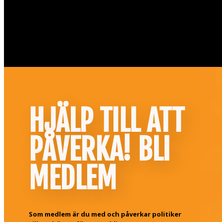
HJÄLP TILL ATT
PÅVERKA! BLI
MEDLEM
Som medlem är du med och påverkar politiker