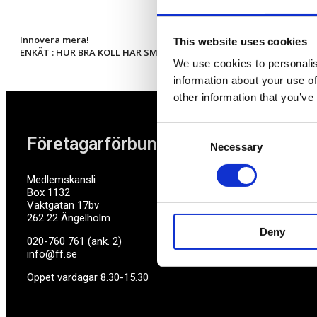
Innovera mera!
This website uses cookies
ENKÄT : HUR BRA KOLL HAR SMÅFÖRETAGARNA PÅ REGELVERKET?
We use cookies to personalis
information about your use of
other information that you’ve
Consent
Företagarförbundet
Necessary
Selection
Medlemskansli
Box 1132
Vaktgatan 17bv
262 22 Ängelholm
Deny
020-760 761 (ank. 2)
info@ff.se
Öppet vardagar 8.30-15.30