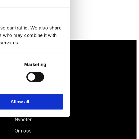
se our traffic. We also share
ers who may combine it with
 services.
Näringspolitik
Marketing
Förmåner
Försäkringar
Rådgivning
Allow all
Tips
Nyheter
Om oss