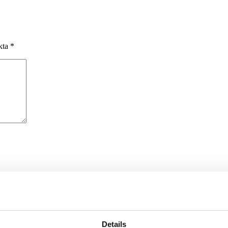
rkta
*
äsare till nästa gång jag skriver en kommentar.
Details