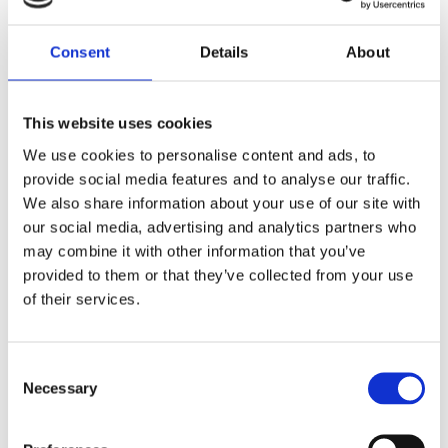
Consent
Details
About
Lämna ett svar
This website uses cookies
Din e-postadress kommer inte publiceras.
Obligatoriska fält är
We use cookies to personalise content and ads, to
märkta
*
provide social media features and to analyse our traffic.
Kommentar
*
We also share information about your use of our site with
our social media, advertising and analytics partners who
may combine it with other information that you’ve
provided to them or that they’ve collected from your use
of their services.
Namn
*
Consent
Necessary
Selection
E-postadress
*
Webbplats