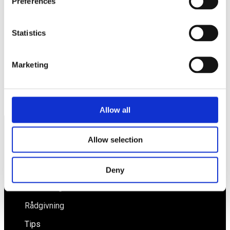
Preferences
Spara mitt namn, min e-postadress och webbplats i denna
webbläsare till nästa gång jag skriver en kommentar.
Statistics
Marketing
Så skapar du en lärandekultur!
Sådan är entreprenören
Allow all
Allow selection
Näringspolitik
Förmåner
Deny
Försäkringar
Rådgivning
Tips