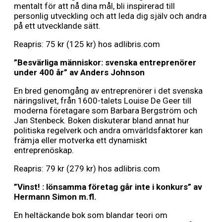
mentalt för att nå dina mål, bli inspirerad till
personlig utveckling och att leda dig själv och andra
på ett utvecklande sätt.
Reapris: 75 kr (125 kr) hos adlibris.com
”Besvärliga människor: svenska entreprenö
rer
under 400
å
r” av Anders Johnson
En bred genomgång av entreprenörer i det svenska
näringslivet, från 1600-talets Louise De Geer till
moderna företagare som Barbara Bergström och
Jan Stenbeck. Boken diskuterar bland annat hur
politiska regelverk och andra omvärldsfaktorer kan
främja eller motverka ett dynamiskt
entreprenöskap.
Reapris: 79 kr (279 kr) hos adlibris.com
”
Vinst! : l
önsamma företag g
å
r inte i konkurs” av
Hermann Simon m.fl.
En heltäckande bok som blandar teori om