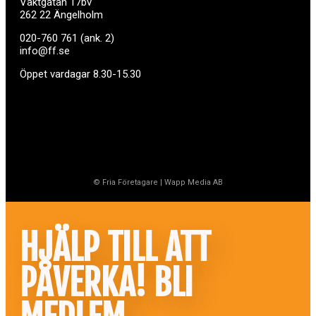
Vaktgatan 17bv
262 22 Ängelholm
020-760 761 (ank. 2)
info@ff.se
Öppet vardagar 8.30-15.30
© Fria Företagare
|
Wapp Media AB
HJÄLP TILL ATT
PÅVERKA! BLI