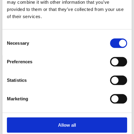
may combine it with other information that you’ve
provided to them or that they’ve collected from your use
of their services.
Hållbara funderingar i det lilla företaget
Höjt ROT avdrag under 8 månader – regeringens satsning på
Consent
företagen i vårändringsbudgetten
Necessary
Selection
Preferences
Näringspolitik
Statistics
Förmåner
Försäkringar
Marketing
Rådgivning
Tips
Allow all
Nyheter