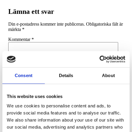
Lämna ett svar
Din e-postadress kommer inte publiceras.
Obligatoriska fält är
märkta
*
Kommentar
*
Consent
Details
About
Namn
*
This website uses cookies
E-postadress
*
We use cookies to personalise content and ads, to
Webbplats
provide social media features and to analyse our traffic.
We also share information about your use of our site with
Spara mitt namn, min e-postadress och webbplats i denna
webbläsare till nästa gång jag skriver en kommentar.
our social media, advertising and analytics partners who