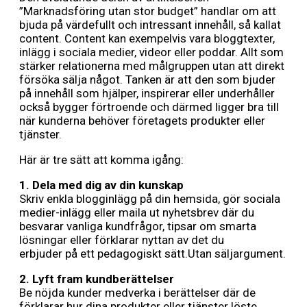
”Marknadsföring utan stor budget” handlar om att
bjuda på värdefullt och intressant innehåll, så kallat
content. Content kan exempelvis vara bloggtexter,
inlägg i sociala medier, videor eller poddar. Allt som
stärker relationerna med målgruppen utan att direkt
försöka sälja något. Tanken är att den som bjuder
på innehåll som hjälper, inspirerar eller underhåller
också bygger förtroende och därmed ligger bra till
när kunderna behöver företagets produkter eller
tjänster.
Här är tre sätt att komma igång:
1. Dela med dig av din kunskap
Skriv enkla blogginlägg på din hemsida, gör sociala
medier-inlägg eller maila ut nyhetsbrev där du
besvarar vanliga kundfrågor, tipsar om smarta
lösningar eller förklarar nyttan av det du
erbjuder på ett pedagogiskt sätt.Utan säljargument.
2.
Lyft fram kundberättelser
Be nöjda kunder medverka i berättelser där de
förklarar hur dina produkter eller tjänster löste