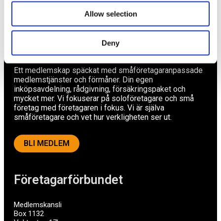
Om oss
Allow selection
Deny
Av småföretagare, för småföretagare
Ett medlemskap späckat med småföretagaranpassade
medlemstjänster och förmåner. Din egen
inköpsavdelning, rådgivning, försäkringspaket och
mycket mer. Vi fokuserar på soloföretagare och små
företag med företagaren i fokus. Vi är själva
småföretagare och vet hur verkligheten ser ut.
BLI MEDLEM
Företagarförbundet
Medlemskansli
Box 1132