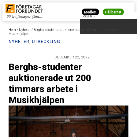
Medlem
Hållbarhet
Hem
/
Nyheter
/
Berghs-studenter auktionerade ut 200 timmars arbete i
Musikhjälpen
NYHETER
,
UTVECKLING
DECEMBER 22, 2022
Berghs-studenter
auktionerade ut 200
timmars arbete i
Musikhjälpen