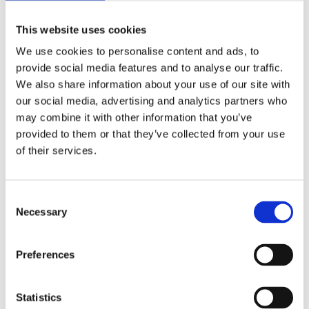
Kommentar
*
This website uses cookies
We use cookies to personalise content and ads, to
provide social media features and to analyse our traffic.
We also share information about your use of our site with
our social media, advertising and analytics partners who
may combine it with other information that you’ve
Namn
*
provided to them or that they’ve collected from your use
E-postadress
*
of their services.
Webbplats
Consent
Spara mitt namn, min e-postadress och webbplats i denna
Necessary
webbläsare till nästa gång jag skriver en kommentar.
Selection
Preferences
Fler och fler företag hamnar hos kronofogden med sin
Statistics
elräkning