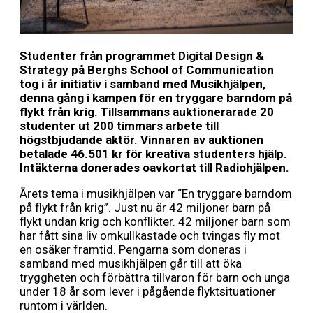
Studenter från programmet Digital Design &
Strategy på Berghs School of Communication
tog i år initiativ i samband med Musikhjälpen,
denna gång i kampen för en tryggare barndom på
flykt från krig. Tillsammans auktionerarade 20
studenter ut 200 timmars arbete till
högstbjudande aktör. Vinnaren av auktionen
betalade 46.501 kr för kreativa studenters hjälp.
Intäkterna donerades oavkortat till Radiohjälpen.
Årets tema i musikhjälpen var “En tryggare barndom
på flykt från krig”. Just nu är 42 miljoner barn på
flykt undan krig och konflikter. 42 miljoner barn som
har fått sina liv omkullkastade och tvingas fly mot
en osäker framtid. Pengarna som doneras i
samband med musikhjälpen går till att öka
tryggheten och förbättra tillvaron för barn och unga
under 18 år som lever i pågående flyktsituationer
runtom i världen.