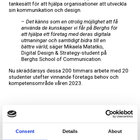
tankesätt för att hjälpa organisationer att utveckla
sin kommunikation och design.
–
Det känns som en otrolig möjlighet att få
använda de kunskaper vi får på Berghs för
att hjälpa ett företag med deras digitala
utmaningar och samtidigt bidra till en
bättre värld
, säger Mikaela Matatko,
Digital Design & Strategy-student på
Berghs School of Communication.
Nu skräddarsys dessa 200 timmars arbete med 20
studenter utefter vinnande företags behov och
kompetensområde våren 2023.
Lämna ett svar
Din e-postadress kommer inte publiceras.
Obligatoriska fält är
Consent
Details
About
märkta
*