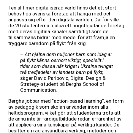
I en allt mer digitaliserad värld finns det ett stort
behov hos svenska företag att hänga med och
anpassa sig efter den digitala världen. Därför ville
de 20 studenterna hjälpa ett högstbjudande företag
med deras digitala kanaler samtidigt som de
tillsammans bidrar med medel för att främja en
tryggare barndom på flykt från krig.
–
Att hjälpa dem miljoner barn som idag är
på flykt känns oerhört viktigt, speciellt i
tider som dessa när kriget i Ukraina tvingat
två tredjedelar av landets barn på flykt,
säger David Paripovic, Digital Design &
Strategy-student på Berghs School of
Communication.
Berghs jobbar med ”action-based learning”, en form
av pedagogik som skolan använder inom alla
heltidsprogram, vilket gör att studenterna trots att
de ännu inte är färdigutbildade redan erfarenhet av
att applicera sina kunskaper på verkliga kunder. De
besitter en rad användbara verktyg, metoder och