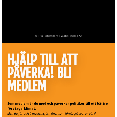
© Fria Företagare
|
Wapp Media AB
HJÄLP TILL ATT
PÅVERKA! BLI
MEDLEM
Som medlem är du med och påverkar politiker till ett bättre
företagarklimat.
Men du får också medlemsförmåner som företaget sparar på. (I