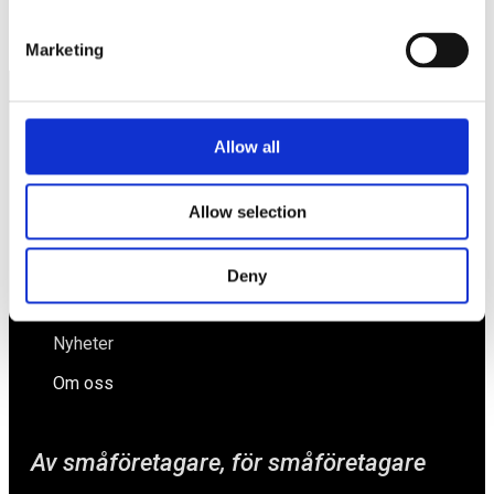
Besked från energiministern – eller inte?
Marketing
Näringspolitik
Allow all
Förmåner
Allow selection
Försäkringar
Rådgivning
Deny
Tips
Nyheter
Om oss
Av småföretagare, för småföretagare