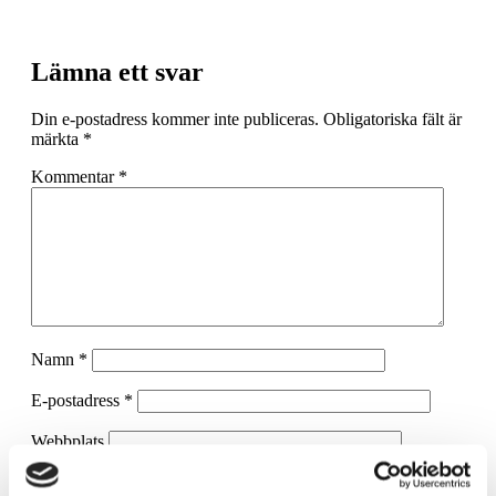
Lämna ett svar
Din e-postadress kommer inte publiceras.
Obligatoriska fält är
märkta
*
Kommentar
*
Namn
*
E-postadress
*
Webbplats
Spara mitt namn, min e-postadress och webbplats i denna