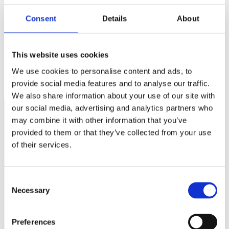
webbläsare till nästa gång jag skriver en kommentar.
Consent
Details
About
This website uses cookies
Pension
We use cookies to personalise content and ads, to
Utökad verksamhet – är den försäkrad?
provide social media features and to analyse our traffic.
We also share information about your use of our site with
our social media, advertising and analytics partners who
may combine it with other information that you’ve
provided to them or that they’ve collected from your use
Näringspolitik
of their services.
Förmåner
Försäkringar
Consent
Rådgivning
Necessary
Selection
Tips
Preferences
Nyheter