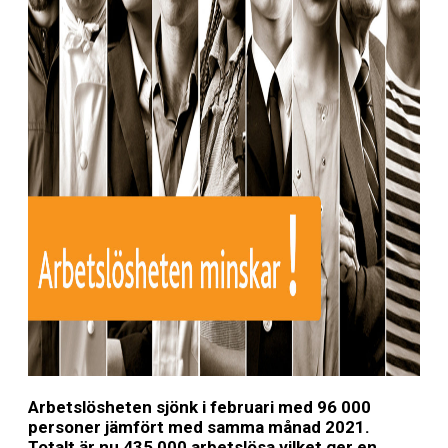
Arbetslösheten sjönk i februari med 96 000
personer jämfört med samma månad 2021.
Totalt är nu 435 000 arbetslösa vilket ger en