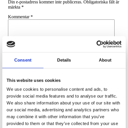
Din e-postadress kommer inte publiceras.
Obligatoriska fält är
märkta
*
Kommentar
*
Consent
Details
About
Namn
*
E-postadress
*
This website uses cookies
Webbplats
We use cookies to personalise content and ads, to
Spara mitt namn, min e-postadress och webbplats i denna
provide social media features and to analyse our traffic.
webbläsare till nästa gång jag skriver en kommentar.
We also share information about your use of our site with
our social media, advertising and analytics partners who
may combine it with other information that you’ve
provided to them or that they’ve collected from your use