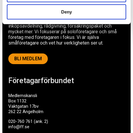
Deny
Ett medlemskap späckat med småföretagaranpassade
medlemstjänster och förmåner. Din egen
inköpsavdelning, rådgivning, försäkringspaket och
mycket mer. Vi fokuserar på soloföretagare och små
företag med företagaren i fokus. Vi är själva
småföretagare och vet hur verkligheten ser ut.
BLI MEDLEM
Företagarförbundet
Medlemskansli
Box 1132
Vaktgatan 17bv
262 22 Ängelholm
020-760 761 (ank. 2)
info@ff.se