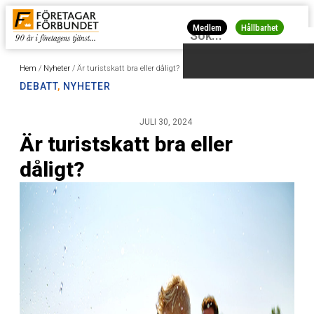
Medlem
Hållbarhet
Hem
/
Nyheter
/
Är turistskatt bra eller dåligt?
DEBATT
,
NYHETER
JULI 30, 2024
Är turistskatt bra eller
dåligt?