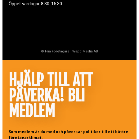
Öppet vardagar 8.30-15.30
© Fria Företagare
|
Wapp Media AB
HJÄLP TILL ATT
PÅVERKA! BLI
MEDLEM
Som medlem är du med och påverkar politiker till ett bättre
företagarklimat.