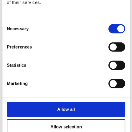
of their services.
Remiss – lönetransparensdirektivet
Så får du ut mer av minglet
Consent
Necessary
Selection
Näringspolitik
Preferences
Förmåner
Statistics
Försäkringar
Rådgivning
Marketing
Tips
Nyheter
Allow all
Om oss
Allow selection
Av småföretagare, för småföretagare