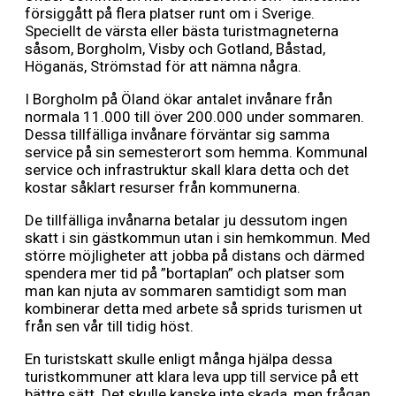
försiggått på flera platser runt om i Sverige.
Speciellt de värsta eller bästa turistmagneterna
såsom, Borgholm, Visby och Gotland, Båstad,
Höganäs, Strömstad för att nämna några.
I Borgholm på Öland ökar antalet invånare från
normala 11.000 till över 200.000 under sommaren.
Dessa tillfälliga invånare förväntar sig samma
service på sin semesterort som hemma. Kommunal
service och infrastruktur skall klara detta och det
kostar såklart resurser från kommunerna.
De tillfälliga invånarna betalar ju dessutom ingen
skatt i sin gästkommun utan i sin hemkommun. Med
större möjligheter att jobba på distans och därmed
spendera mer tid på ”bortaplan” och platser som
man kan njuta av sommaren samtidigt som man
kombinerar detta med arbete så sprids turismen ut
från sen vår till tidig höst.
En turistskatt skulle enligt många hjälpa dessa
turistkommuner att klara leva upp till service på ett
bättre sätt. Det skulle kanske inte skada, men frågan