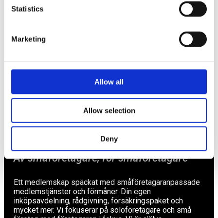
Statistics
Näringspolitik
Förmåner
Marketing
Försäkringar
Rådgivning
Allow all
Tips
Nyheter
Allow selection
Om oss
Deny
Av småföretagare, för småföretagare
Ett medlemskap späckat med småföretagaranpassade
medlemstjänster och förmåner. Din egen
inköpsavdelning, rådgivning, försäkringspaket och
mycket mer. Vi fokuserar på soloföretagare och små