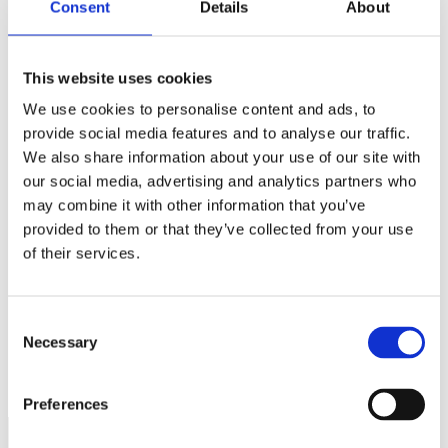
Consent
Details
About
This website uses cookies
We use cookies to personalise content and ads, to
provide social media features and to analyse our traffic.
We also share information about your use of our site with
our social media, advertising and analytics partners who
may combine it with other information that you’ve
provided to them or that they’ve collected from your use
of their services.
Nyheter
Amazon inte alltid billigast
Consent
LÄS MER »
Necessary
Selection
JUNI 17, 2021
Preferences