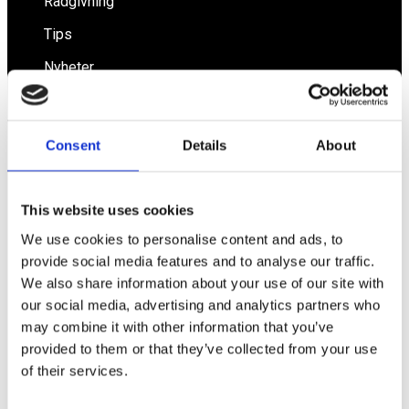
Rådgivning
Tips
Nyheter
Om oss
Consent
Details
About
Av småföretagare, för småföretagare
This website uses cookies
Ett medlemskap späckat med småföretagaranpassade
medlemstjänster och förmåner. Din egen
We use cookies to personalise content and ads, to
inköpsavdelning, rådgivning, försäkringspaket och
provide social media features and to analyse our traffic.
mycket mer. Vi fokuserar på soloföretagare och små
företag med företagaren i fokus. Vi är själva
We also share information about your use of our site with
småföretagare och vet hur verkligheten ser ut.
our social media, advertising and analytics partners who
may combine it with other information that you’ve
BLI MEDLEM
provided to them or that they’ve collected from your use
of their services.