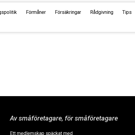
gspolitik
Förmåner
Försäkringar
Rådgivning
Tips
Av småföretagare, för småföretagare
Ett medlemskap späckat med