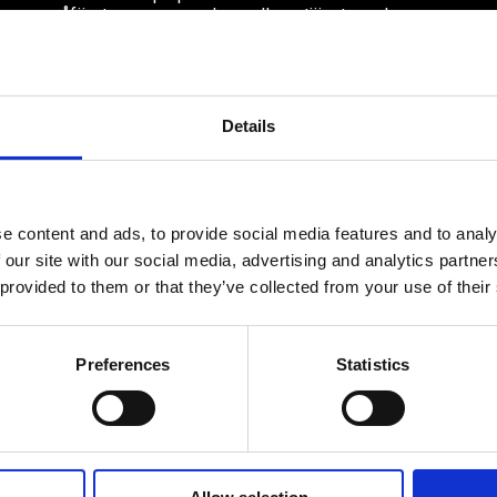
småföretagaranpassade medlemstjänster och
förmåner. Din egen inköpsavdelning, rådgivning,
försäkringspaket och mycket mer. Vi fokuserar på
soloföretagare och små företag med företagaren i
fokus. Vi är själva småföretagare och vet hur
verkligheten ser ut.
Details
BLI MEDLEM
e content and ads, to provide social media features and to analy
 our site with our social media, advertising and analytics partn
 provided to them or that they’ve collected from your use of their
© Fria Företagare
|
Wapp Media AB
Preferences
Statistics