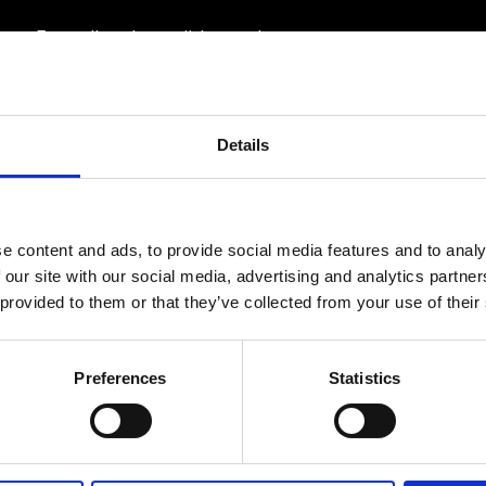
Ett medlemskap späckat med
småföretagaranpassade medlemstjänster och
förmåner. Din egen inköpsavdelning, rådgivning,
försäkringspaket och mycket mer. Vi fokuserar på
soloföretagare och små företag med företagaren i
fokus. Vi är själva småföretagare och vet hur
Details
verkligheten ser ut.
BLI MEDLEM
e content and ads, to provide social media features and to analy
 our site with our social media, advertising and analytics partn
 provided to them or that they’ve collected from your use of their
© Fria Företagare
|
Wapp Media AB
Preferences
Statistics