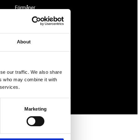
Förmåner
Försäkringar
Rådgivning
Tips
About
Nyheter
Om oss
se our traffic. We also share
ers who may combine it with
 services.
Marketing