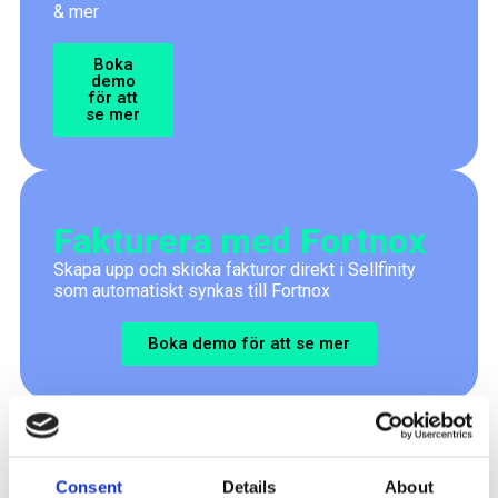
& mer
Boka
demo
för att
se mer
Fakturera med Fortnox
Skapa upp och skicka fakturor direkt i Sellfinity
som automatiskt synkas till Fortnox
Boka demo för att se mer
Funktioner & integrationer för svenska
företag
Consent
Details
About