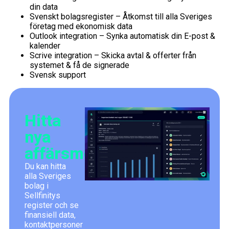
din data
Svenskt bolagsregister – Åtkomst till alla Sveriges
företag med ekonomisk data
Outlook integration – Synka automatisk din E-post &
kalender
Scrive integration – Skicka avtal & offerter från
systemet & få de signerade
Svensk support
Hitta
nya
affärsmöjligheter
Du kan hitta
alla Sveriges
bolag i
Sellfinitys
register och se
finansiell data,
kontaktpersoner