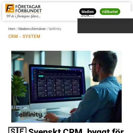
Medlem
Hållbarhet
Hem
/
Medlemsförmåner
/
Sellfinity
CRM - SYSTEM
🇸🇪 Svenskt CRM, byggt för