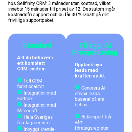
hos Sellfinity CRM: 3 månader utan kostnad, vilket
innebär 15 månader till priset av 12. Dessutom ingår
kostnadsfri support och du får 30 % rabatt på det
frivilliga supportpaket.
Standard
Tillägg: AI
Prospektering
Allt du behöver i
ett komplett
Upptäck nya
CRM-system
leads med
kraften av AI.
Full CRM-
funktionalitet
Generera AI-
Integration med
drivna leads
Fortnox
baserat på era
behov
Integration med
Microsoft
Bulkimport från
Hela Sveriges
vårt
företagsregister
företagsregister
Inbyggt ärende-