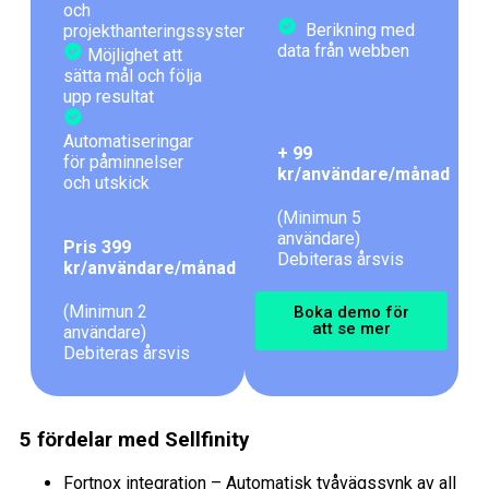
och
Berikning med
projekthanteringssystem
data från webben
Möjlighet att
sätta mål och följa
upp resultat
Automatiseringar
+ 99
för påminnelser
kr/användare/månad
och utskick
(Minimun 5
användare)
Pris 399
Debiteras årsvis
kr/användare/månad
(Minimun 2
Boka demo för
att se mer
användare)
Debiteras årsvis
5 fördelar med Sellfinity
Fortnox integration – Automatisk tvåvägssynk av all