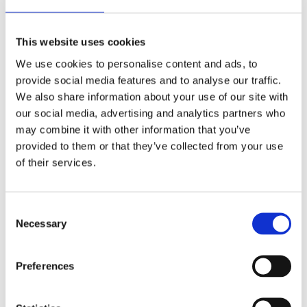
Sellfinity CRM är byggt för att fungera med de
vanligaste systemen svenska företag använder
This website uses cookies
We use cookies to personalise content and ads, to
provide social media features and to analyse our traffic.
We also share information about your use of our site with
"Sellfinitys CRM lösning är otroligt
our social media, advertising and analytics partners who
may combine it with other information that you’ve
imponerande. Lätt att använda och
provided to them or that they’ve collected from your use
perfekt för att skapa snygga offerter som
of their services.
imponerar. Bolagets kundtjänst är
fantastiskt bra och att komma igång är
Consent
lätt. Jag rekommenderar alla att ta en titt
Necessary
Selection
på detta system.”
Preferences
Jone Sølvik
Praktikverket