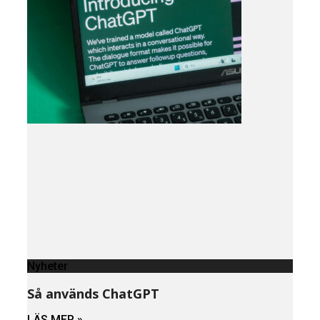
Nyheter
Så används ChatGPT
LÄS MER »