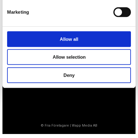
Marketing
Företagarförbundet
Medlemskansli
Allow all
Box 1132
Vaktgatan 17bv
262 22 Ängelholm
Allow selection
020-760 761 (ank. 2)
info@ff.se
Deny
Öppet vardagar 8.30-15.30
© Fria Företagare
|
Wapp Media AB