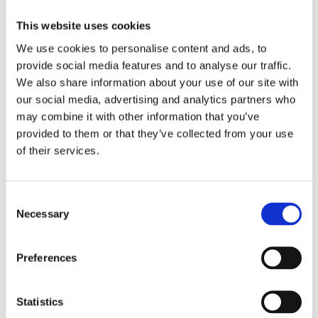
Försäkringar
This website uses cookies
Rådgivning
We use cookies to personalise content and ads, to
provide social media features and to analyse our traffic.
Tips
We also share information about your use of our site with
Nyheter
our social media, advertising and analytics partners who
may combine it with other information that you’ve
Om oss
provided to them or that they’ve collected from your use
of their services.
Av småföretagare, för småföretagare
Consent
Ett medlemskap späckat med småföretagaranpassade
Necessary
Selection
medlemstjänster och förmåner. Din egen
inköpsavdelning, rådgivning, försäkringspaket och
mycket mer. Vi fokuserar på soloföretagare och små
Preferences
företag med företagaren i fokus. Vi är själva
småföretagare och vet hur verkligheten ser ut.
Statistics
BLI MEDLEM