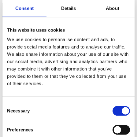
Consent
Details
About
Näringspolitik
This website uses cookies
Förmåner
We use cookies to personalise content and ads, to
Försäkringar
provide social media features and to analyse our traffic.
We also share information about your use of our site with
Rådgivning
our social media, advertising and analytics partners who
Tips
may combine it with other information that you’ve
provided to them or that they’ve collected from your use
Nyheter
of their services.
Om oss
Consent
Av småföretagare, för småföretagare
Necessary
Selection
Ett medlemskap späckat med småföretagaranpassade
Preferences
medlemstjänster och förmåner. Din egen