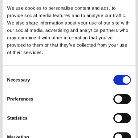
Tips
We use cookies to personalise content and ads, to
Nyheter
provide social media features and to analyse our traffic.
We also share information about your use of our site with
Om oss
our social media, advertising and analytics partners who
may combine it with other information that you’ve
provided to them or that they’ve collected from your use
Av småföretagare, för småföretagare
of their services.
Ett medlemskap späckat med småföretagaranpassade
medlemstjänster och förmåner. Din egen
Consent
inköpsavdelning, rådgivning, försäkringspaket och
Necessary
Selection
mycket mer. Vi fokuserar på soloföretagare och små
företag med företagaren i fokus. Vi är själva
småföretagare och vet hur verkligheten ser ut.
Preferences
BLI MEDLEM
Statistics
Företagarförbundet
Marketing