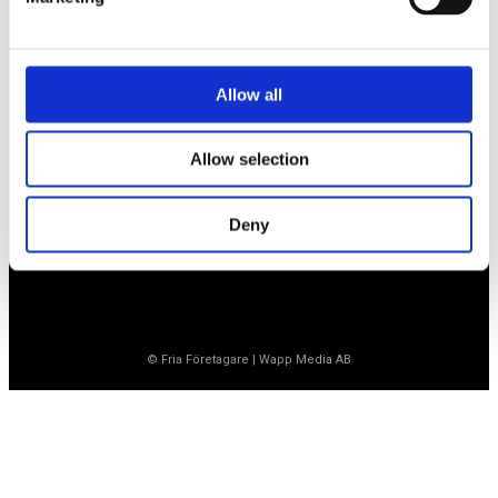
Medlemskansli
Box 1132
Vaktgatan 17bv
Allow all
262 22 Ängelholm
020-760 761 (ank. 2)
info@ff.se
Allow selection
Öppet vardagar 8.30-15.30
Deny
© Fria Företagare
|
Wapp Media AB