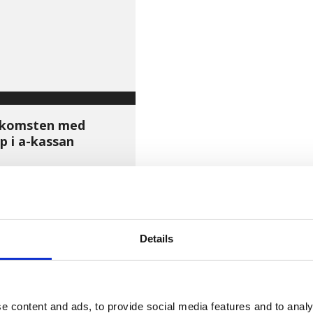
nkomsten med
 i a-kassan
FEBRUARI 3, 2023
Details
Av småföretagare, för småföretagare
e content and ads, to provide social media features and to analy