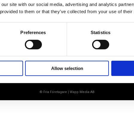
Ett medlemskap späckat med
 our site with our social media, advertising and analytics partn
småföretagaranpassade medlemstjänster och
 provided to them or that they’ve collected from your use of their
förmåner. Din egen inköpsavdelning, rådgivning,
försäkringspaket och mycket mer. Vi fokuserar på
soloföretagare och små företag med företagaren i
fokus. Vi är själva småföretagare och vet hur
Preferences
Statistics
verkligheten ser ut.
BLI MEDLEM
Allow selection
© Fria Företagare
|
Wapp Media AB