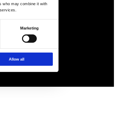
ers who may combine it with
Försäkringar
 services.
Rådgivning
Tips
Marketing
Nyheter
Om oss
Allow all