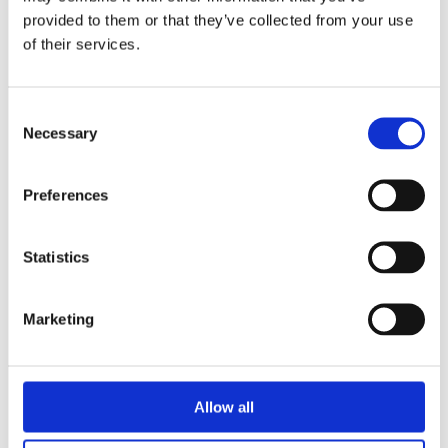
provided to them or that they’ve collected from your use
of their services.
Näringspolitik
Förmåner
Consent
Necessary
Selection
Försäkringar
Rådgivning
Preferences
Tips
Nyheter
Statistics
Om oss
Marketing
Av småföretagare, för småföretagare
Ett medlemskap späckat med småföretagaranpassade
Allow all
medlemstjänster och förmåner. Din egen
inköpsavdelning, rådgivning, försäkringspaket och