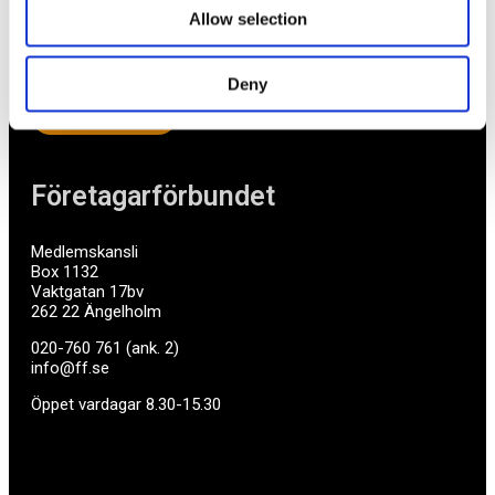
mycket mer. Vi fokuserar på soloföretagare och små
Allow selection
företag med företagaren i fokus. Vi är själva
småföretagare och vet hur verkligheten ser ut.
Deny
BLI MEDLEM
Företagarförbundet
Medlemskansli
Box 1132
Vaktgatan 17bv
262 22 Ängelholm
020-760 761 (ank. 2)
info@ff.se
Öppet vardagar 8.30-15.30