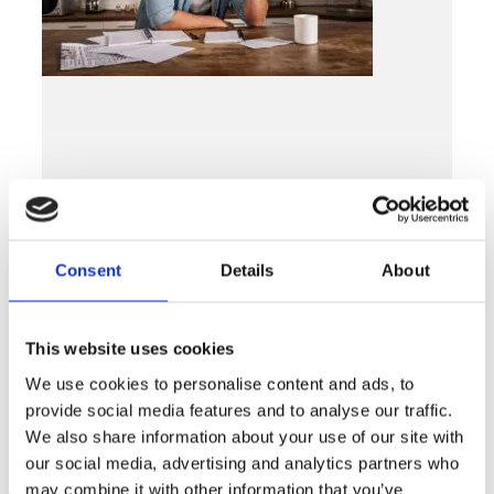
Consent
Details
About
Coronakrisen
Elpriser och ökad smittspridning oroar
This website uses cookies
företagare
We use cookies to personalise content and ads, to
LÄS MER »
provide social media features and to analyse our traffic.
DECEMBER 6, 2021
We also share information about your use of our site with
our social media, advertising and analytics partners who
may combine it with other information that you’ve