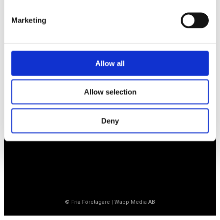
Marketing
Företagarförbundet
Medlemskansli
Allow all
Box 1132
Vaktgatan 17bv
262 22 Ängelholm
Allow selection
020-760 761 (ank. 2)
info@ff.se
Deny
Öppet vardagar 8.30-15.30
© Fria Företagare
|
Wapp Media AB