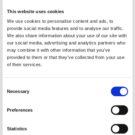
Försäkringar
This website uses cookies
Rådgivning
We use cookies to personalise content and ads, to
provide social media features and to analyse our traffic.
Tips
We also share information about your use of our site with
Nyheter
our social media, advertising and analytics partners who
may combine it with other information that you’ve
Om oss
provided to them or that they’ve collected from your use
of their services.
Av småföretagare, för småföretagare
Consent
Ett medlemskap späckat med småföretagaranpassade
Necessary
Selection
medlemstjänster och förmåner. Din egen
inköpsavdelning, rådgivning, försäkringspaket och
mycket mer. Vi fokuserar på soloföretagare och små
Preferences
företag med företagaren i fokus. Vi är själva
småföretagare och vet hur verkligheten ser ut.
Statistics
BLI MEDLEM