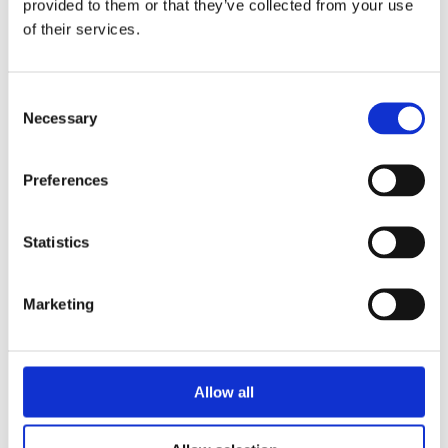
provided to them or that they’ve collected from your use
of their services.
Näringspolitik
Förmåner
Consent
Försäkringar
Necessary
Selection
Rådgivning
Tips
Preferences
Nyheter
Statistics
Om oss
Marketing
Av småföretagare, för småföretagare
Ett medlemskap späckat med småföretagaranpassade
Allow all
medlemstjänster och förmåner. Din egen
inköpsavdelning, rådgivning, försäkringspaket och
mycket mer. Vi fokuserar på soloföretagare och små