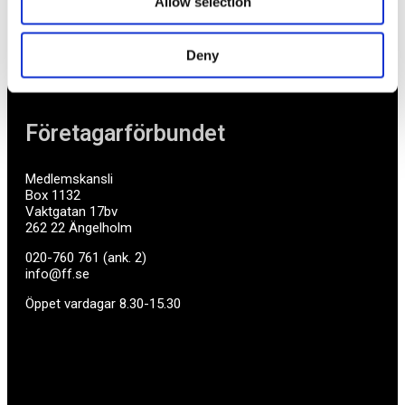
företag med företagaren i fokus. Vi är själva
Allow selection
småföretagare och vet hur verkligheten ser ut.
Deny
BLI MEDLEM
Företagarförbundet
Medlemskansli
Box 1132
Vaktgatan 17bv
262 22 Ängelholm
020-760 761 (ank. 2)
info@ff.se
Öppet vardagar 8.30-15.30