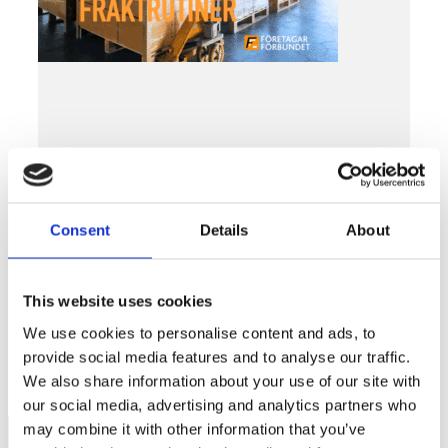
Consent
Details
About
Nyheter
Småföretagares fraktrutiner
This website uses cookies
We use cookies to personalise content and ads, to
LÄS MER »
provide social media features and to analyse our traffic.
MAJ 31, 2021
We also share information about your use of our site with
our social media, advertising and analytics partners who
may combine it with other information that you’ve