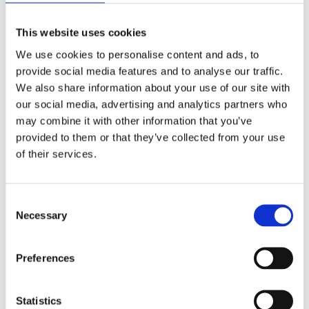
Förmåner
Försäkringar
This website uses cookies
We use cookies to personalise content and ads, to
Rådgivning
provide social media features and to analyse our traffic.
Tips
We also share information about your use of our site with
our social media, advertising and analytics partners who
Nyheter
may combine it with other information that you’ve
Om oss
provided to them or that they’ve collected from your use
of their services.
Av småföretagare, för småföretagare
Consent
Necessary
Ett medlemskap späckat med småföretagaranpassade
Selection
medlemstjänster och förmåner. Din egen
inköpsavdelning, rådgivning, försäkringspaket och
mycket mer. Vi fokuserar på soloföretagare och små
Preferences
företag med företagaren i fokus. Vi är själva
småföretagare och vet hur verkligheten ser ut.
Statistics