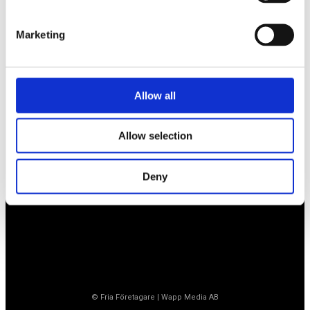
BLI MEDLEM
Marketing
Företagarförbundet
Allow all
Medlemskansli
Box 1132
Vaktgatan 17bv
262 22 Ängelholm
Allow selection
020-760 761 (ank. 2)
info@ff.se
Deny
Öppet vardagar 8.30-15.30
© Fria Företagare
|
Wapp Media AB