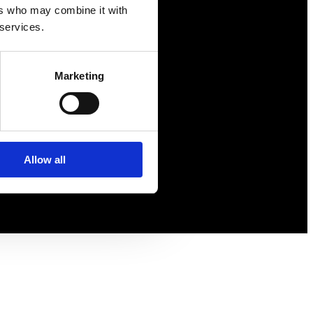
ers who may combine it with
Försäkringar
 services.
Rådgivning
Tips
Marketing
Nyheter
Om oss
Allow all