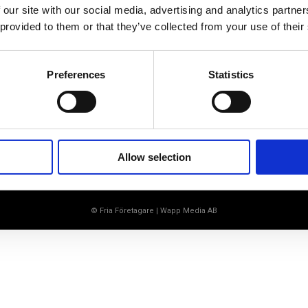
Ett medlemskap späckat med
 our site with our social media, advertising and analytics partn
småföretagaranpassade medlemstjänster och
 provided to them or that they’ve collected from your use of their
förmåner. Din egen inköpsavdelning, rådgivning,
försäkringspaket och mycket mer. Vi fokuserar på
soloföretagare och små företag med företagaren i
fokus. Vi är själva småföretagare och vet hur
Preferences
Statistics
verkligheten ser ut.
BLI MEDLEM
Allow selection
© Fria Företagare
|
Wapp Media AB