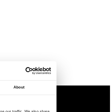
About
Näringspolitik
se our traffic. We also share