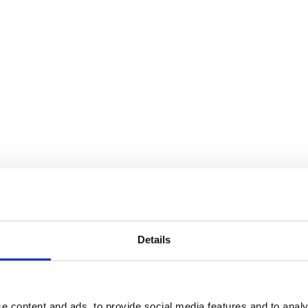
Details
Av småföretagare, för småföretagare
e content and ads, to provide social media features and to analy