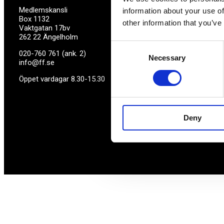
Medlemskansli
information about your use of
Box 1132
other information that you’ve
Vaktgatan 17bv
262 22 Ängelholm
Consent
020-760 761 (ank. 2)
Necessary
Selection
info@ff.se
Öppet vardagar 8.30-15.30
Deny