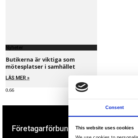
Nyheter
Butikerna är viktiga som
mötesplatser i samhället
LÄS MER »
JUNI 10, 2019
Consent
Företagarförbundet
This website uses cookies
We use cookies to personalis