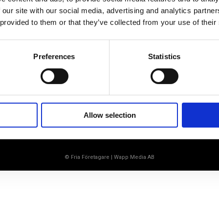
Ett medlemskap späckat med
 our site with our social media, advertising and analytics partn
småföretagaranpassade medlemstjänster och
 provided to them or that they’ve collected from your use of their
förmåner. Din egen inköpsavdelning, rådgivning,
försäkringspaket och mycket mer. Vi fokuserar på
soloföretagare och små företag med företagaren i
fokus. Vi är själva småföretagare och vet hur
Preferences
Statistics
verkligheten ser ut.
BLI MEDLEM
Allow selection
© Fria Företagare
|
Wapp Media AB