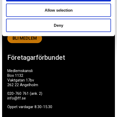
medlemstjänster och förmåner. Din egen
inköpsavdelning, rådgivning, försäkringspaket och
Allow selection
mycket mer. Vi fokuserar på soloföretagare och små
företag med företagaren i fokus. Vi är själva
småföretagare och vet hur verkligheten ser ut.
Deny
BLI MEDLEM
Företagarförbundet
Medlemskansli
Box 1132
Vaktgatan 17bv
262 22 Ängelholm
020-760 761 (ank. 2)
info@ff.se
Öppet vardagar 8.30-15.30