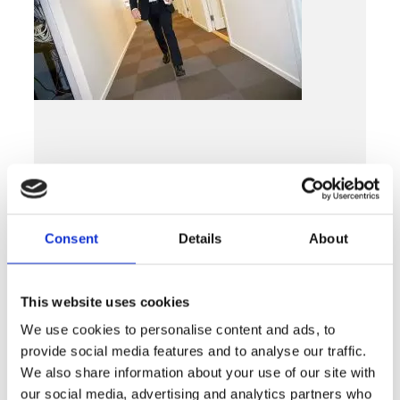
Consent
Details
About
Nyheter
This website uses cookies
Generationsväxling bland företagare i
We use cookies to personalise content and ads, to
farozonen
provide social media features and to analyse our traffic.
LÄS MER »
We also share information about your use of our site with
MARS 22, 2019
our social media, advertising and analytics partners who