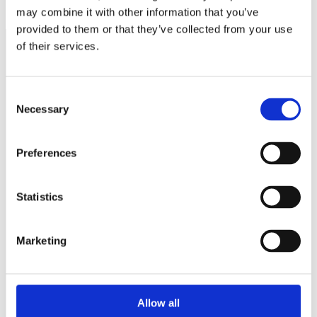
may combine it with other information that you’ve
provided to them or that they’ve collected from your use
of their services.
Näringspolitik
Consent
Förmåner
Necessary
Selection
Försäkringar
Rådgivning
Preferences
Tips
Statistics
Nyheter
Om oss
Marketing
Av småföretagare, för småföretagare
Allow all
Ett medlemskap späckat med småföretagaranpassade