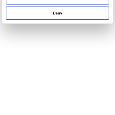
© Fria Företagare
|
Wapp Media AB
Deny