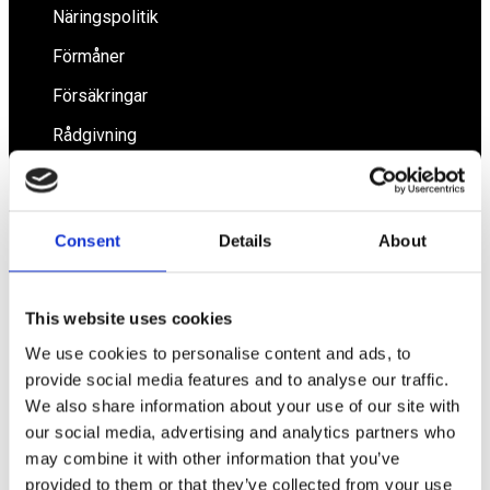
Näringspolitik
Förmåner
Försäkringar
Rådgivning
Tips
Nyheter
Consent
Details
About
Om oss
This website uses cookies
Av småföretagare, för småföretagare
We use cookies to personalise content and ads, to
provide social media features and to analyse our traffic.
Ett medlemskap späckat med småföretagaranpassade
We also share information about your use of our site with
medlemstjänster och förmåner. Din egen
inköpsavdelning, rådgivning, försäkringspaket och
our social media, advertising and analytics partners who
mycket mer. Vi fokuserar på soloföretagare och små
may combine it with other information that you’ve
företag med företagaren i fokus. Vi är själva
provided to them or that they’ve collected from your use