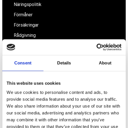
Näringspolitik
Förmåner
Försäkringar
Rådgivning
Tips
Nyheter
Consent
Details
About
Om oss
This website uses cookies
Av småföretagare, för småföretagare
We use cookies to personalise content and ads, to
provide social media features and to analyse our traffic.
Ett medlemskap späckat med småföretagaranpassade
We also share information about your use of our site with
medlemstjänster och förmåner. Din egen
inköpsavdelning, rådgivning, försäkringspaket och
our social media, advertising and analytics partners who
mycket mer. Vi fokuserar på soloföretagare och små
may combine it with other information that you’ve
företag med företagaren i fokus. Vi är själva
provided to them or that they’ve collected from your use