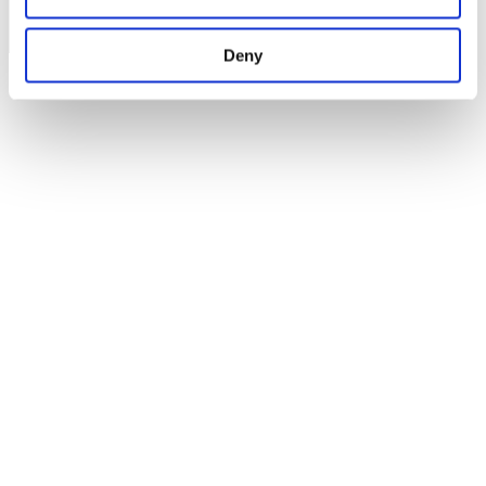
© Fria Företagare
|
Wapp Media AB
Deny