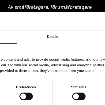
Av småföretagare, för småföretagare
Ett medlemskap späckat med
småföretagaranpassade medlemstjänster och
förmåner. Din egen inköpsavdelning, rådgivning,
försäkringspaket och mycket mer. Vi fokuserar på
soloföretagare och små företag med företagaren i
Details
fokus. Vi är själva småföretagare och vet hur
verkligheten ser ut.
BLI MEDLEM
e content and ads, to provide social media features and to analy
 our site with our social media, advertising and analytics partn
 provided to them or that they’ve collected from your use of their
Preferences
Statistics
© Fria Företagare
|
Wapp Media AB