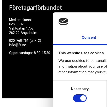
Företagarförbundet
Medlemskansli
Box 1132
Vaktgatan 17bv
262 22 Ängelholm
Consent
020-760 761 (ank. 2)
info@ff.se
Öppet vardagar 8.30-15.30
This website uses cookies
We use cookies to personalis
information about your use of
other information that you’ve
Consent
Necessary
Selection