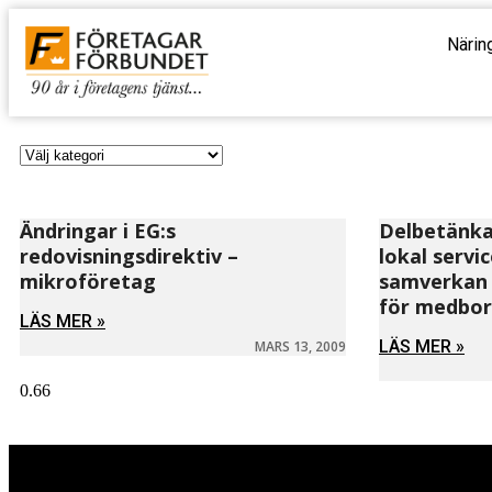
Närin
Ändringar i EG:s
Delbetänka
redovisningsdirektiv –
lokal servi
mikroföretag
samverkan –
för medbo
LÄS MER »
LÄS MER »
MARS 13, 2009