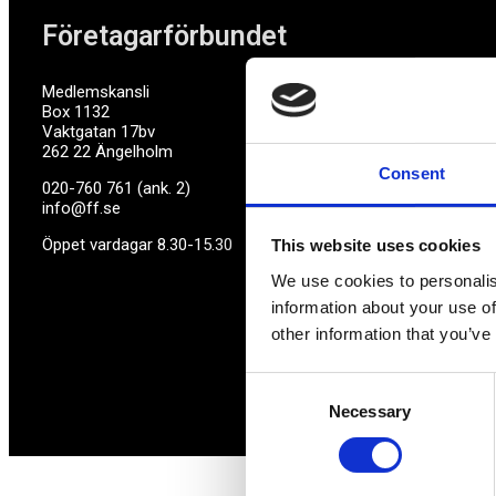
Företagarförbundet
Medlemskansli
Box 1132
Vaktgatan 17bv
262 22 Ängelholm
Consent
020-760 761 (ank. 2)
info@ff.se
Öppet vardagar 8.30-15.30
This website uses cookies
We use cookies to personalis
information about your use of
other information that you’ve
Consent
Necessary
Selection