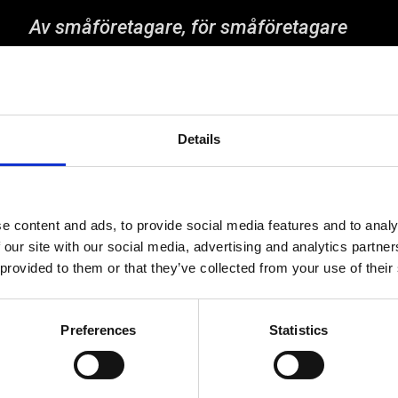
Av småföretagare, för småföretagare
Ett medlemskap späckat med
småföretagaranpassade medlemstjänster och
förmåner. Din egen inköpsavdelning, rådgivning,
försäkringspaket och mycket mer. Vi fokuserar på
soloföretagare och små företag med företagaren i
Details
fokus. Vi är själva småföretagare och vet hur
verkligheten ser ut.
BLI MEDLEM
e content and ads, to provide social media features and to analy
 our site with our social media, advertising and analytics partn
 provided to them or that they’ve collected from your use of their
Preferences
Statistics
© Fria Företagare
|
Wapp Media AB