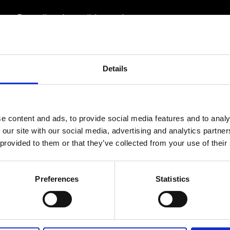
Ett medlemskap späckat med
småföretagaranpassade medlemstjänster och
förmåner. Din egen inköpsavdelning, rådgivning,
försäkringspaket och mycket mer. Vi fokuserar på
soloföretagare och små företag med företagaren i
fokus. Vi är själva småföretagare och vet hur
Details
verkligheten ser ut.
BLI MEDLEM
e content and ads, to provide social media features and to analy
 our site with our social media, advertising and analytics partn
 provided to them or that they’ve collected from your use of their
© Fria Företagare
|
Wapp Media AB
Preferences
Statistics