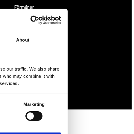
Förmåner
Försäkringar
Rådgivning
Tips
About
Nyheter
Om oss
se our traffic. We also share
ers who may combine it with
 services.
Marketing