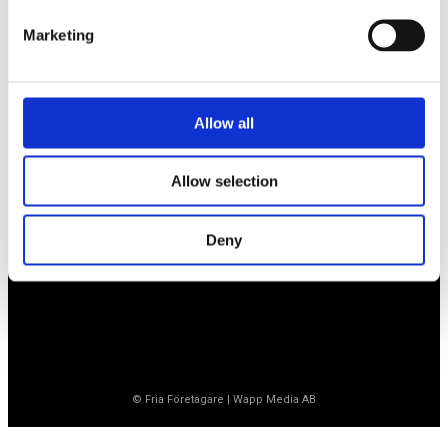
Marketing
Företagarförbundet
Medlemskansli
Allow all
Box 1132
Vaktgatan 17bv
262 22 Ängelholm
Allow selection
020-760 761 (ank. 2)
info@ff.se
Deny
Öppet vardagar 8.30-15.30
© Fria Företagare
|
Wapp Media AB