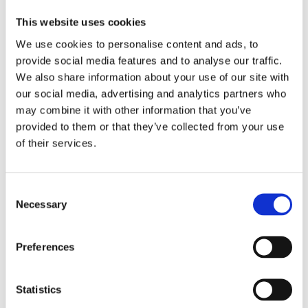
Försäkringar
This website uses cookies
Rådgivning
We use cookies to personalise content and ads, to
provide social media features and to analyse our traffic.
Tips
We also share information about your use of our site with
Nyheter
our social media, advertising and analytics partners who
may combine it with other information that you’ve
Om oss
provided to them or that they’ve collected from your use
of their services.
Av småföretagare, för småföretagare
Consent
Ett medlemskap späckat med småföretagaranpassade
Necessary
Selection
medlemstjänster och förmåner. Din egen
inköpsavdelning, rådgivning, försäkringspaket och
mycket mer. Vi fokuserar på soloföretagare och små
Preferences
företag med företagaren i fokus. Vi är själva
småföretagare och vet hur verkligheten ser ut.
Statistics
BLI MEDLEM