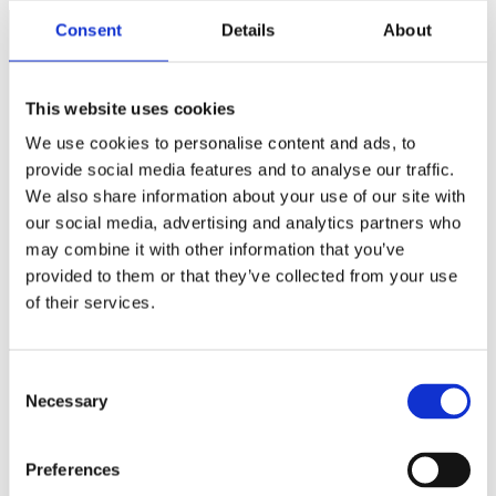
Consent
Details
About
Näringspolitik
This website uses cookies
Förmåner
We use cookies to personalise content and ads, to
Försäkringar
provide social media features and to analyse our traffic.
We also share information about your use of our site with
Rådgivning
our social media, advertising and analytics partners who
Tips
may combine it with other information that you’ve
provided to them or that they’ve collected from your use
Nyheter
of their services.
Om oss
Consent
Av småföretagare, för småföretagare
Necessary
Selection
Ett medlemskap späckat med småföretagaranpassade
Preferences
medlemstjänster och förmåner. Din egen