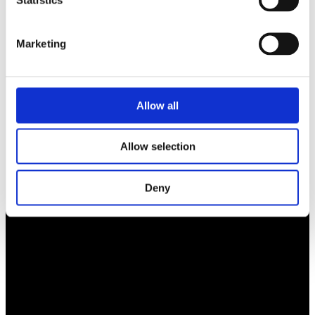
BLI MEDLEM
Marketing
Företagarförbundet
Allow all
Medlemskansli
Box 1132
Vaktgatan 17bv
Allow selection
262 22 Ängelholm
020-760 761 (ank. 2)
Deny
info@ff.se
Öppet vardagar 8.30-15.30