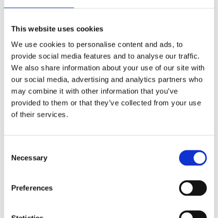
Förmåner
This website uses cookies
Försäkringar
We use cookies to personalise content and ads, to
Rådgivning
provide social media features and to analyse our traffic.
We also share information about your use of our site with
Tips
our social media, advertising and analytics partners who
Nyheter
may combine it with other information that you’ve
provided to them or that they’ve collected from your use
Om oss
of their services.
Av småföretagare, för småföretagare
Consent
Necessary
Selection
Ett medlemskap späckat med småföretagaranpassade
medlemstjänster och förmåner. Din egen
inköpsavdelning, rådgivning, försäkringspaket och
Preferences
mycket mer. Vi fokuserar på soloföretagare och små
företag med företagaren i fokus. Vi är själva
småföretagare och vet hur verkligheten ser ut.
Statistics