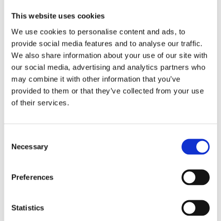
Försäkringar
This website uses cookies
Rådgivning
We use cookies to personalise content and ads, to
provide social media features and to analyse our traffic.
Tips
We also share information about your use of our site with
Nyheter
our social media, advertising and analytics partners who
may combine it with other information that you’ve
Om oss
provided to them or that they’ve collected from your use
of their services.
Av småföretagare, för småföretagare
Consent
Ett medlemskap späckat med småföretagaranpassade
Necessary
Selection
medlemstjänster och förmåner. Din egen
inköpsavdelning, rådgivning, försäkringspaket och
mycket mer. Vi fokuserar på soloföretagare och små
Preferences
företag med företagaren i fokus. Vi är själva
småföretagare och vet hur verkligheten ser ut.
Statistics
BLI MEDLEM