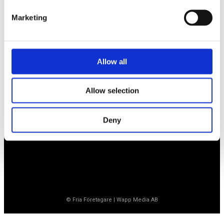
Marketing
Företagarförbundet
Medlemskansli
Allow all
Box 1132
Vaktgatan 17bv
262 22 Ängelholm
Allow selection
020-760 761 (ank. 2)
info@ff.se
Deny
Öppet vardagar 8.30-15.30
© Fria Företagare
|
Wapp Media AB