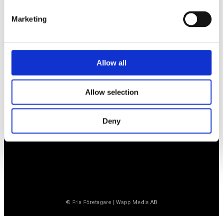
Marketing
Företagarförbundet
Medlemskansli
Allow all
Box 1132
Vaktgatan 17bv
262 22 Ängelholm
Allow selection
020-760 761 (ank. 2)
info@ff.se
Deny
Öppet vardagar 8.30-15.30
© Fria Företagare
|
Wapp Media AB