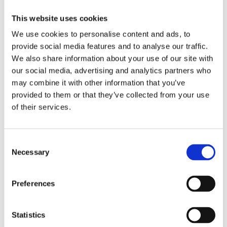
Försäkringar
This website uses cookies
Rådgivning
We use cookies to personalise content and ads, to
provide social media features and to analyse our traffic.
Tips
We also share information about your use of our site with
Nyheter
our social media, advertising and analytics partners who
may combine it with other information that you’ve
Om oss
provided to them or that they’ve collected from your use
of their services.
Av småföretagare, för småföretagare
Consent
Ett medlemskap späckat med småföretagaranpassade
Necessary
Selection
medlemstjänster och förmåner. Din egen
inköpsavdelning, rådgivning, försäkringspaket och
mycket mer. Vi fokuserar på soloföretagare och små
Preferences
företag med företagaren i fokus. Vi är själva
småföretagare och vet hur verkligheten ser ut.
Statistics
BLI MEDLEM