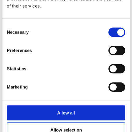
Näringspolitik
of their services.
Förmåner
Consent
Försäkringar
Necessary
Selection
Rådgivning
Tips
Preferences
Nyheter
Statistics
Om oss
Marketing
Av småföretagare, för småföretagare
Ett medlemskap späckat med småföretagaranpassade
medlemstjänster och förmåner. Din egen
Allow all
inköpsavdelning, rådgivning, försäkringspaket och
mycket mer. Vi fokuserar på soloföretagare och små
företag med företagaren i fokus. Vi är själva
Allow selection