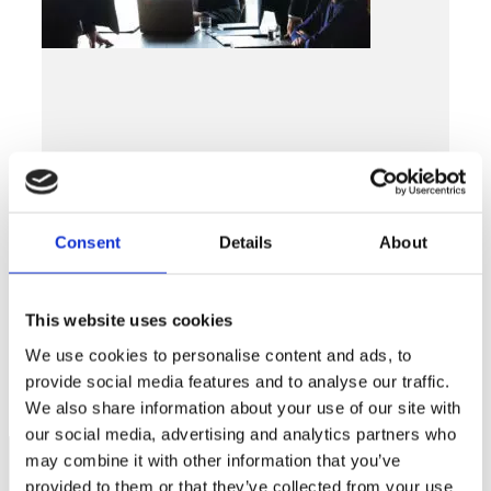
Consent
Details
About
Rådgivningspanelen
Vad är offentlig upphandling?
This website uses cookies
LÄS MER »
We use cookies to personalise content and ads, to
APRIL 9, 2024
provide social media features and to analyse our traffic.
We also share information about your use of our site with
our social media, advertising and analytics partners who
may combine it with other information that you’ve
provided to them or that they’ve collected from your use