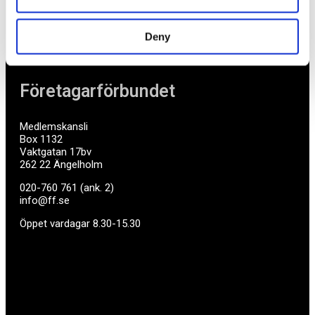
småföretagare och vet hur verkligheten ser ut.
Deny
BLI MEDLEM
Företagarförbundet
Medlemskansli
Box 1132
Vaktgatan 17bv
262 22 Ängelholm
020-760 761 (ank. 2)
info@ff.se
Öppet vardagar 8.30-15.30